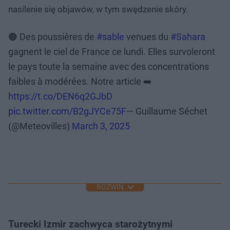
nasilenie się objawów, w tym swędzenie skóry.
🟤 Des poussières de
#sable
venues du
#Sahara
gagnent le ciel de France ce lundi. Elles survoleront
le pays toute la semaine avec des concentrations
faibles à modérées. Notre article ➡️
https://t.co/DEN6q2GJbD
pic.twitter.com/B2gJYCe75F
— Guillaume Séchet
(@Meteovilles)
March 3, 2025
ROZWIŃ
Turecki Izmir zachwyca starożytnymi