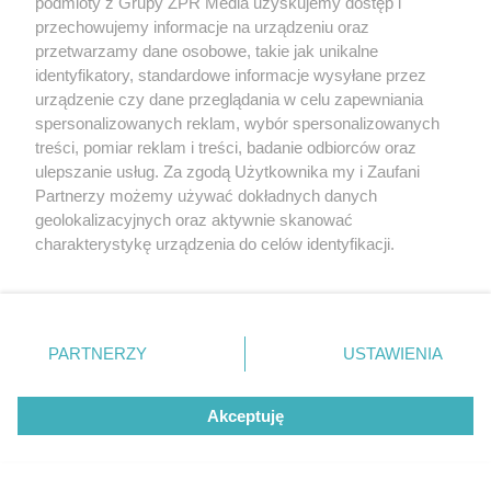
podmioty z Grupy ZPR Media uzyskujemy dostęp i
przechowujemy informacje na urządzeniu oraz
RZADKIE IMIONA
przetwarzamy dane osobowe, takie jak unikalne
To imię brzmi jak nazwa
identyfikatory, standardowe informacje wysyłane przez
europejskiego kraju. W Polsce nosi
urządzenie czy dane przeglądania w celu zapewniania
spersonalizowanych reklam, wybór spersonalizowanych
je zaledwie 3 kobiety
treści, pomiar reklam i treści, badanie odbiorców oraz
ulepszanie usług. Za zgodą Użytkownika my i Zaufani
ZOBACZ WIĘCEJ
Partnerzy możemy używać dokładnych danych
geolokalizacyjnych oraz aktywnie skanować
charakterystykę urządzenia do celów identyfikacji.
Ponieważ cenimy Twoją prywatność, prosimy o zgodę na
korzystanie z tych technologii poprzez kliknięcie
„Akceptuję”. Zgoda jest dobrowolna i zawsze możesz ją
zmienić/wycofać klikając przycisk ustawień prywatności
PARTNERZY
USTAWIENIA
znajdujący się w lewym dolnym rogu strony
. Niektóre
rodzaje przetwarzania danych nie wymagają zgody
Akceptuję
użytkownika, ale masz prawo sprzeciwić się takiemu
przetwarzaniu. Preferencje będą miały zastosowanie tylko
na tej witrynie.