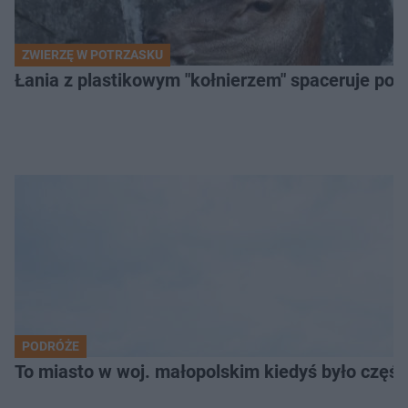
ZWIERZĘ W POTRZASKU
Łania z plastikowym "kołnierzem" spaceruje po s
PODRÓŻE
To miasto w woj. małopolskim kiedyś było części