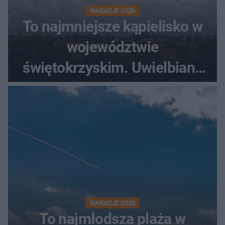
WAKACJE 2026
To najmniejsze kąpielisko w
województwie
świętokrzyskim. Uwielbiany
przez wędkarzy i turystów
WAKACJE 2026
To najmłodsza plaża w