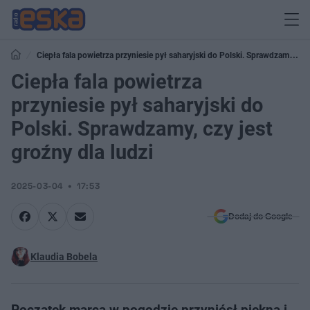
Ciepła fala powietrza przyniesie pył saharyjski do Polski. Sprawdzamy,
czy jest groźny dla ludzi
Ciepła fala powietrza
przyniesie pył saharyjski do
Polski. Sprawdzamy, czy jest
groźny dla ludzi
2025-03-04
17:53
Dodaj do Google
Klaudia Bobela
Początek marca w pogodzie przyniósł piękną i