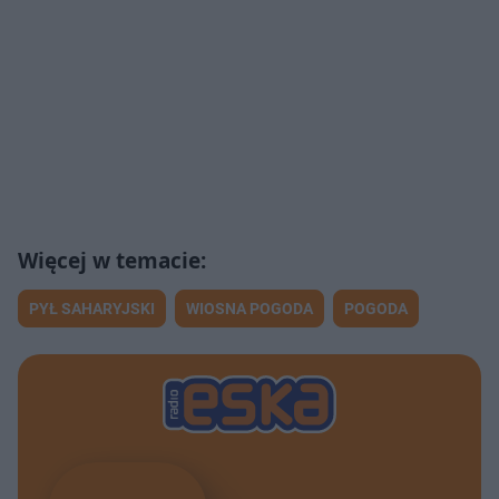
PYŁ SAHARYJSKI
WIOSNA POGODA
POGODA