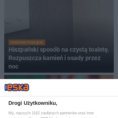
DOMOWE PORZĄDKI
Hiszpański sposób na czystą toaletę.
Rozpuszcza kamień i osady przez
noc
Drogi Użytkowniku,
My, naszych 1162 zaufanych partnerów oraz inne