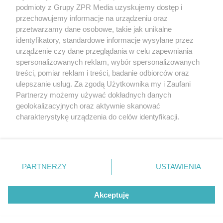
Żaden utwór zamieszczony w serwisie nie może być powielany i
podmioty z Grupy ZPR Media uzyskujemy dostęp i
rozpowszechniany lub dalej rozpowszechniany w jakikolwiek sposób (w
przechowujemy informacje na urządzeniu oraz
tym także elektroniczny lub mechaniczny) na jakimkolwiek polu
eksploatacji w jakiejkolwiek formie, włącznie z umieszczaniem w
przetwarzamy dane osobowe, takie jak unikalne
Internecie bez pisemnej zgody właściciela praw. Jakiekolwiek użycie lub
identyfikatory, standardowe informacje wysyłane przez
wykorzystanie utworów w całości lub w części z naruszeniem prawa,
tzn. bez właściwej zgody, jest zabronione pod groźbą kary i może być
urządzenie czy dane przeglądania w celu zapewniania
ścigane prawnie.
spersonalizowanych reklam, wybór spersonalizowanych
treści, pomiar reklam i treści, badanie odbiorców oraz
ulepszanie usług. Za zgodą Użytkownika my i Zaufani
Partnerzy możemy używać dokładnych danych
geolokalizacyjnych oraz aktywnie skanować
charakterystykę urządzenia do celów identyfikacji.
Ponieważ cenimy Twoją prywatność, prosimy o zgodę na
O nas
korzystanie z tych technologii poprzez kliknięcie
Informacje prawne
„Akceptuję”. Zgoda jest dobrowolna i zawsze możesz ją
zmienić/wycofać klikając przycisk ustawień prywatności
PARTNERZY
USTAWIENIA
Nasze serwisy
znajdujący się w lewym dolnym rogu strony
. Niektóre
rodzaje przetwarzania danych nie wymagają zgody
© 2026 Grupa ZPR Media
Akceptuję
użytkownika, ale masz prawo sprzeciwić się takiemu
przetwarzaniu. Preferencje będą miały zastosowanie tylko
na tej witrynie.