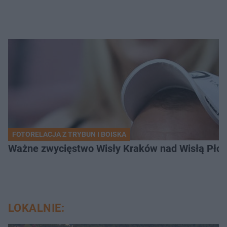
FOTORELACJA Z TRYBUN I BOISKA
Ważne zwycięstwo Wisły Kraków nad Wisłą Płoc
LOKALNIE: