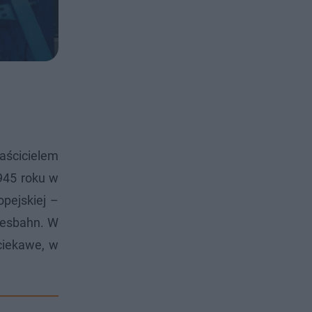
łaścicielem
945 roku w
pejskiej –
desbahn. W
iekawe, w