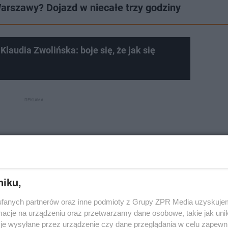
rszawy? Dojazd w niecałe trzy godziny
laudia Zwolińska: boje się, że jak się
niku,
fanych partnerów oraz inne podmioty z Grupy ZPR Media uzyskujem
cje na urządzeniu oraz przetwarzamy dane osobowe, takie jak unika
je wysyłane przez urządzenie czy dane przeglądania w celu zapewn