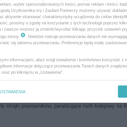
klam, wybór spersonalizowanych treści, pomiar reklam i treści, bad
 zgodą Użytkownika my i Zaufani Partnerzy możemy używać dokład
az aktywnie skanować charakterystykę urządzenia do celów identyfi
owe zwolnienia, które obejmą około 30 tys. osób
, cz
ść, prosimy o zgodę na korzystanie z tych technologii poprzez klikn
eć kolejową, złej pogody czy strajków, które doprowadził
a i zawsze możesz ją zmienić/wycofać klikając przycisk ustawień pr
2024 roku). Jak czytamy, pełniący funkcję dyrektora f
ogu strony
. Niektóre rodzaje przetwarzania danych nie wymagaj
iwić się takiemu przetwarzaniu. Preferencje będą miały zastosowanie
przeprowadzone w ciągu pięciu lat
i obejmą głównie 
 roku
pracę w Deutsche Bahn straci około 1500 osób.
szymi informacjami, abyś mógł świadomie i komfortowo korzystać z
gółowe informacje dotyczące przetwarzania Twoich danych znajdzi
rowadzenie
Deutschlandticket.
Bilet ten w formie a
s
oraz po kliknięciu w „Ustawienia”.
 lokalnymi za 49 euro miesięcznie, czego skutkiem był
 czytamy, znaczne opóźnienia, a nawet odwołania kursó
USTAWIENIA
n,
która rozpoczęła wielkie inwestycje związane m.in. 
strajki pracowników, paraliżujące ruch kolejowy na ki