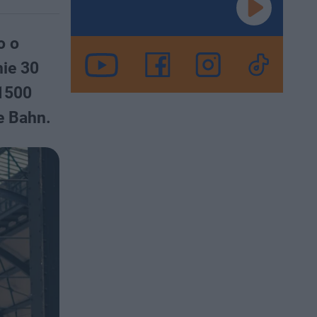
o o
nie 30
 1500
e Bahn.