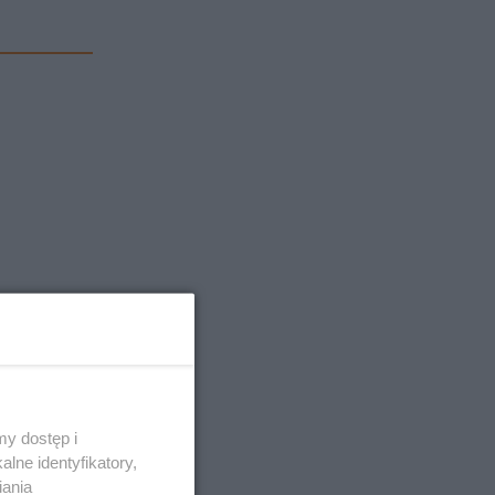
y dostęp i
lne identyfikatory,
iania