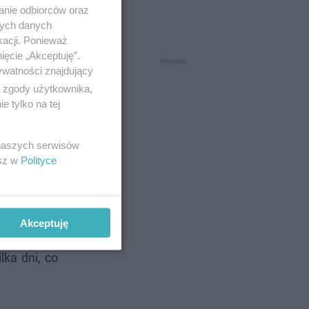
anie odbiorców oraz
nych danych
kacji. Ponieważ
yli dziewięć
ięcie „Akceptuję”.
y do straty
ywatności znajdujący
inansowego
ą zgody użytkownika,
 tylko na tej
stanowiska
 naszych serwisów
esz w
Polityce
bonamentu
 gwałtowny
w powodują
Akceptuję
z remontem
lka dni, co