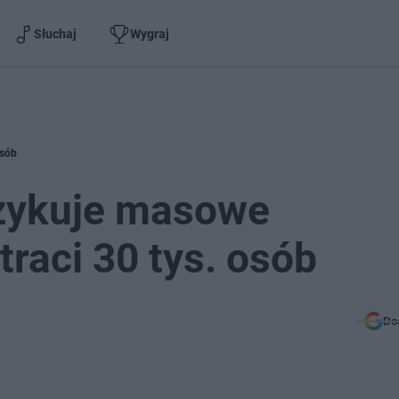
Słuchaj
Wygraj
osób
szykuje masowe
traci 30 tys. osób
Do