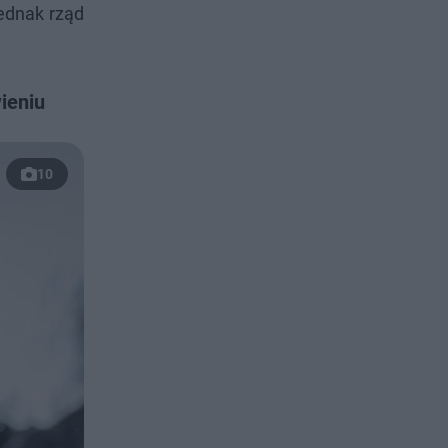
ednak rząd
ieniu
10