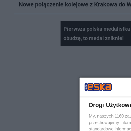
Nowe połączenie kolejowe z Krakowa do Wa
Pierwsza polska medalistka K
obudzę, to medal zniknie!
Drogi Użytkow
My, naszych 1160 zau
przechowujemy informa
standardowe informac