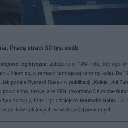
. Pracę straci 30 tys. osób
olejowo-logistyczne
, założone w 1994 roku, którego w
eniu Niemiec, w ramach tamtejszej reformy kolei. Do 1
k podaje Ryszard Rusak w publikacji „Koleje Unii Euro
wano powojenną nazwę, a w RFN utworzono Deutsche Bun
ydwa zarządy, formując dzisiejsze
Deutsche Bahn.
Co c
zewoźników kolejowych, w większości prywatnych.