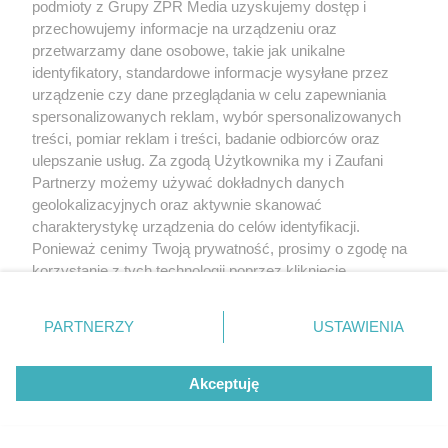
podmioty z Grupy ZPR Media uzyskujemy dostęp i
przechowujemy informacje na urządzeniu oraz
przetwarzamy dane osobowe, takie jak unikalne
identyfikatory, standardowe informacje wysyłane przez
urządzenie czy dane przeglądania w celu zapewniania
spersonalizowanych reklam, wybór spersonalizowanych
treści, pomiar reklam i treści, badanie odbiorców oraz
ulepszanie usług. Za zgodą Użytkownika my i Zaufani
Partnerzy możemy używać dokładnych danych
geolokalizacyjnych oraz aktywnie skanować
charakterystykę urządzenia do celów identyfikacji.
Ponieważ cenimy Twoją prywatność, prosimy o zgodę na
korzystanie z tych technologii poprzez kliknięcie
„Akceptuję”. Zgoda jest dobrowolna i zawsze możesz ją
zmienić/wycofać klikając przycisk ustawień prywatności
PARTNERZY
USTAWIENIA
znajdujący się w lewym dolnym rogu strony
. Niektóre
rodzaje przetwarzania danych nie wymagają zgody
Akceptuję
użytkownika, ale masz prawo sprzeciwić się takiemu
przetwarzaniu. Preferencje będą miały zastosowanie tylko
na tej witrynie.