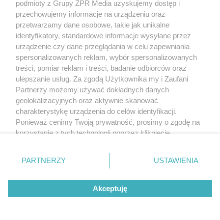
podmioty z Grupy ZPR Media uzyskujemy dostęp i
przechowujemy informacje na urządzeniu oraz
przetwarzamy dane osobowe, takie jak unikalne
identyfikatory, standardowe informacje wysyłane przez
urządzenie czy dane przeglądania w celu zapewniania
spersonalizowanych reklam, wybór spersonalizowanych
treści, pomiar reklam i treści, badanie odbiorców oraz
ulepszanie usług. Za zgodą Użytkownika my i Zaufani
Partnerzy możemy używać dokładnych danych
geolokalizacyjnych oraz aktywnie skanować
charakterystykę urządzenia do celów identyfikacji.
Ponieważ cenimy Twoją prywatność, prosimy o zgodę na
korzystanie z tych technologii poprzez kliknięcie
„Akceptuję”. Zgoda jest dobrowolna i zawsze możesz ją
zmienić/wycofać klikając przycisk ustawień prywatności
PARTNERZY
USTAWIENIA
znajdujący się w lewym dolnym rogu strony
. Niektóre
rodzaje przetwarzania danych nie wymagają zgody
Akceptuję
użytkownika, ale masz prawo sprzeciwić się takiemu
przetwarzaniu. Preferencje będą miały zastosowanie tylko
na tej witrynie.