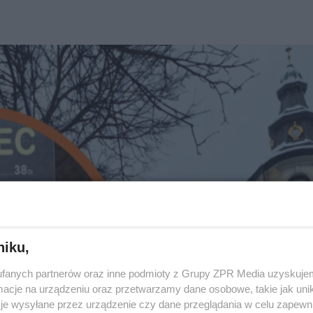
niku,
fanych partnerów oraz inne podmioty z Grupy ZPR Media uzyskujem
cje na urządzeniu oraz przetwarzamy dane osobowe, takie jak unika
je wysyłane przez urządzenie czy dane przeglądania w celu zapewn