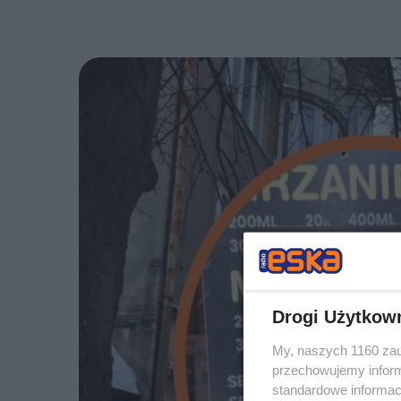
Drogi Użytkow
My, naszych 1160 zau
przechowujemy informa
standardowe informac