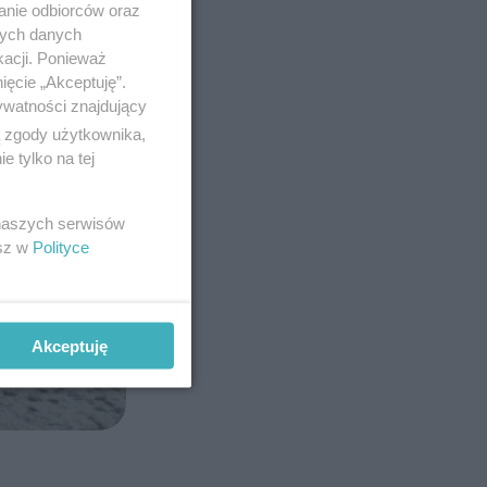
anie odbiorców oraz
nych danych
kacji. Ponieważ
ięcie „Akceptuję”.
ywatności znajdujący
ą zgody użytkownika,
 tylko na tej
 naszych serwisów
esz w
Polityce
Akceptuję