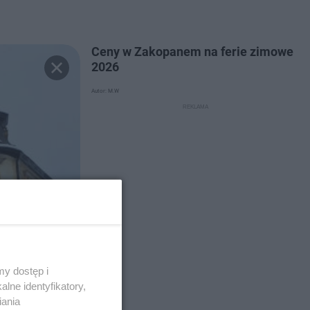
Ceny w Zakopanem na ferie zimowe
2026
Autor: M.W
y dostęp i
lne identyfikatory,
iania