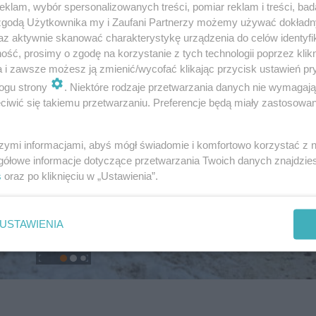
klam, wybór spersonalizowanych treści, pomiar reklam i treści, bad
 zgodą Użytkownika my i Zaufani Partnerzy możemy używać dokład
az aktywnie skanować charakterystykę urządzenia do celów identyfi
ść, prosimy o zgodę na korzystanie z tych technologii poprzez klikn
a i zawsze możesz ją zmienić/wycofać klikając przycisk ustawień pr
ogu strony
. Niektóre rodzaje przetwarzania danych nie wymagaj
iwić się takiemu przetwarzaniu. Preferencje będą miały zastosowanie
szymi informacjami, abyś mógł świadomie i komfortowo korzystać z
gółowe informacje dotyczące przetwarzania Twoich danych znajdzi
s
oraz po kliknięciu w „Ustawienia”.
USTAWIENIA