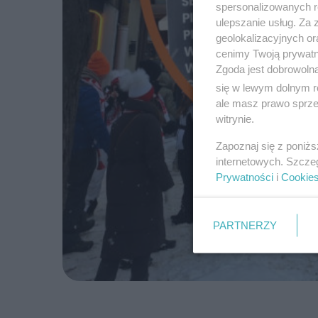
spersonalizowanych re
ulepszanie usług. Za
geolokalizacyjnych or
cenimy Twoją prywatno
Zgoda jest dobrowoln
się w lewym dolnym r
ale masz prawo sprzec
witrynie.
Zapoznaj się z poniż
internetowych. Szcze
Prywatności
i
Cookie
PARTNERZY