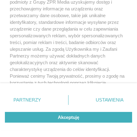
podmioty z Grupy ZPR Media uzyskujemy dostęp i
przechowujemy informacje na urządzeniu oraz
przetwarzamy dane osobowe, takie jak unikalne
identyfikatory, standardowe informacje wysyłane przez
urządzenie czy dane przeglądania w celu zapewniania
spersonalizowanych reklam, wybór spersonalizowanych
treści, pomiar reklam i treści, badanie odbiorców oraz
ulepszanie usług. Za zgodą Użytkownika my i Zaufani
Partnerzy możemy używać dokładnych danych
geolokalizacyjnych oraz aktywnie skanować
charakterystykę urządzenia do celów identyfikacji.
Ponieważ cenimy Twoją prywatność, prosimy o zgodę na
korzystanie z tych technologii poprzez kliknięcie
„Akceptuję”. Zgoda jest dobrowolna i zawsze możesz ją
zmienić/wycofać klikając przycisk ustawień prywatności
PARTNERZY
USTAWIENIA
znajdujący się w lewym dolnym rogu strony
. Niektóre
rodzaje przetwarzania danych nie wymagają zgody
Akceptuję
użytkownika, ale masz prawo sprzeciwić się takiemu
przetwarzaniu. Preferencje będą miały zastosowanie tylko
na tej witrynie.