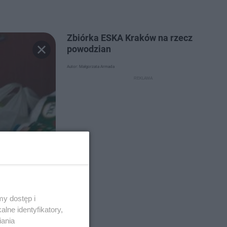
Zbiórka ESKA Kraków na rzecz
powodzian
Autor: Małgorzata Armada
y dostęp i
lne identyfikatory,
iania