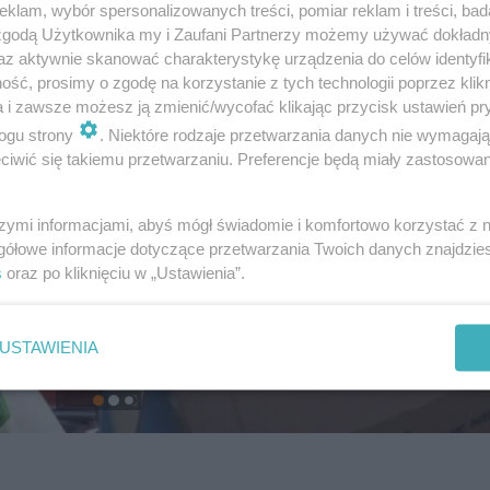
klam, wybór spersonalizowanych treści, pomiar reklam i treści, bad
 zgodą Użytkownika my i Zaufani Partnerzy możemy używać dokład
az aktywnie skanować charakterystykę urządzenia do celów identyfi
ść, prosimy o zgodę na korzystanie z tych technologii poprzez klikn
a i zawsze możesz ją zmienić/wycofać klikając przycisk ustawień pr
ogu strony
. Niektóre rodzaje przetwarzania danych nie wymagaj
iwić się takiemu przetwarzaniu. Preferencje będą miały zastosowanie
szymi informacjami, abyś mógł świadomie i komfortowo korzystać z
gółowe informacje dotyczące przetwarzania Twoich danych znajdzi
s
oraz po kliknięciu w „Ustawienia”.
USTAWIENIA