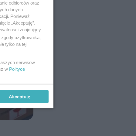
anie odbiorców oraz
nych danych
kacji. Ponieważ
ięcie „Akceptuję”.
ywatności znajdujący
ą zgody użytkownika,
 tylko na tej
 naszych serwisów
esz w
Polityce
Akceptuję