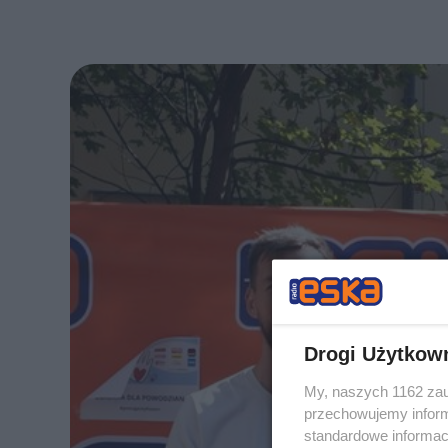
Drogi Użytkow
My, naszych 1162 zau
przechowujemy informa
standardowe informac