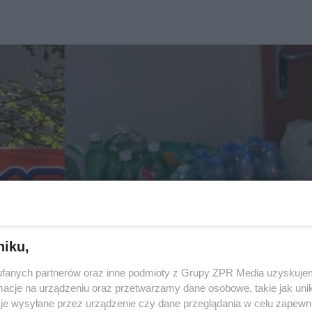
niku,
fanych partnerów oraz inne podmioty z Grupy ZPR Media uzyskujem
cje na urządzeniu oraz przetwarzamy dane osobowe, takie jak unika
je wysyłane przez urządzenie czy dane przeglądania w celu zapewn