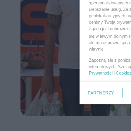
spersonalizowanych re
ulepszanie usług. Za
geolokalizacyjnych or
cenimy Twoją prywatno
Zgoda jest dobrowoln
się w lewym dolnym r
ale masz prawo sprzec
witrynie.
Zapoznaj się z poniż
internetowych. Szcze
Prywatności
i
Cookie
PARTNERZY