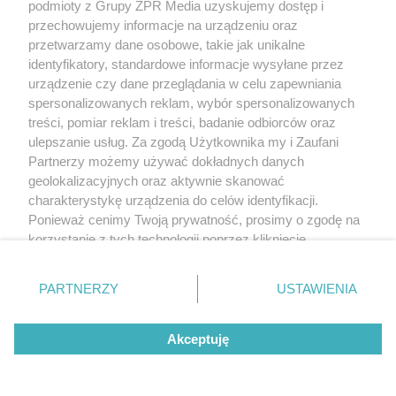
podmioty z Grupy ZPR Media uzyskujemy dostęp i
przechowujemy informacje na urządzeniu oraz
przetwarzamy dane osobowe, takie jak unikalne
identyfikatory, standardowe informacje wysyłane przez
urządzenie czy dane przeglądania w celu zapewniania
spersonalizowanych reklam, wybór spersonalizowanych
treści, pomiar reklam i treści, badanie odbiorców oraz
ulepszanie usług. Za zgodą Użytkownika my i Zaufani
Partnerzy możemy używać dokładnych danych
geolokalizacyjnych oraz aktywnie skanować
charakterystykę urządzenia do celów identyfikacji.
Ponieważ cenimy Twoją prywatność, prosimy o zgodę na
korzystanie z tych technologii poprzez kliknięcie
„Akceptuję”. Zgoda jest dobrowolna i zawsze możesz ją
zmienić/wycofać klikając przycisk ustawień prywatności
PARTNERZY
USTAWIENIA
znajdujący się w lewym dolnym rogu strony
. Niektóre
rodzaje przetwarzania danych nie wymagają zgody
Akceptuję
użytkownika, ale masz prawo sprzeciwić się takiemu
przetwarzaniu. Preferencje będą miały zastosowanie tylko
na tej witrynie.