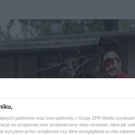
niku,
fanych partnerów oraz inne podmioty z Grupy ZPR Media uzyskujem
cje na urządzeniu oraz przetwarzamy dane osobowe, takie jak unika
je wysyłane przez urządzenie czy dane przeglądania w celu zapewn