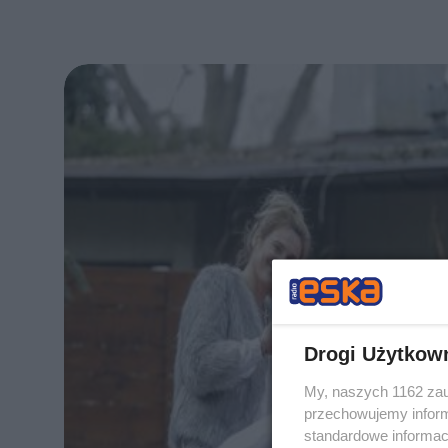
Drogi Użytkow
My, naszych 1162 zau
przechowujemy informa
standardowe informac