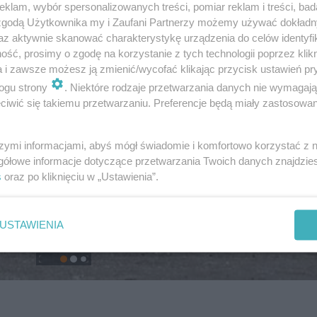
klam, wybór spersonalizowanych treści, pomiar reklam i treści, bad
 zgodą Użytkownika my i Zaufani Partnerzy możemy używać dokład
az aktywnie skanować charakterystykę urządzenia do celów identyfi
ść, prosimy o zgodę na korzystanie z tych technologii poprzez klikn
a i zawsze możesz ją zmienić/wycofać klikając przycisk ustawień pr
ogu strony
. Niektóre rodzaje przetwarzania danych nie wymagaj
iwić się takiemu przetwarzaniu. Preferencje będą miały zastosowanie
szymi informacjami, abyś mógł świadomie i komfortowo korzystać z
gółowe informacje dotyczące przetwarzania Twoich danych znajdzi
s
oraz po kliknięciu w „Ustawienia”.
USTAWIENIA