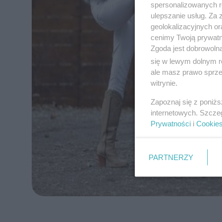
spersonalizowanych re
ulepszanie usług. Za
geolokalizacyjnych or
cenimy Twoją prywatno
Zgoda jest dobrowoln
się w lewym dolnym r
ale masz prawo sprzec
witrynie.
Zapoznaj się z poniż
internetowych. Szcze
Prywatności
i
Cookie
PARTNERZY