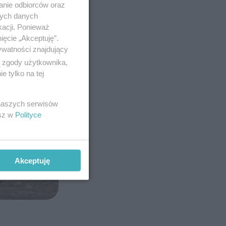
anie odbiorców oraz
nych danych
kacji. Ponieważ
ięcie „Akceptuję”.
ywatności znajdujący
ą zgody użytkownika,
 tylko na tej
 naszych serwisów
esz w
Polityce
Akceptuję