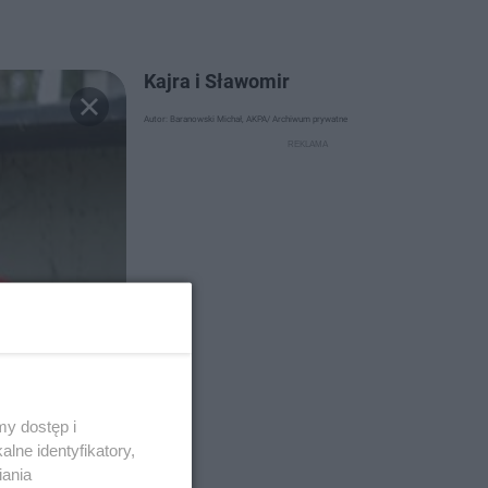
Kajra i Sławomir
Autor: Baranowski Michał, AKPA/ Archiwum prywatne
y dostęp i
lne identyfikatory,
iania