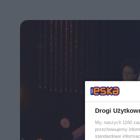
Drogi Użytkow
My, naszych 1160 zau
przechowujemy informa
standardowe informac