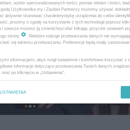
klam, wybór spersonalizowanych treści, pomiar reklam i treści, bad
 zgodą Użytkownika my i Zaufani Partnerzy możemy używać dokład
az aktywnie skanować charakterystykę urządzenia do celów identyfi
ść, prosimy o zgodę na korzystanie z tych technologii poprzez klikn
a i zawsze możesz ją zmienić/wycofać klikając przycisk ustawień pr
ogu strony
. Niektóre rodzaje przetwarzania danych nie wymagaj
iwić się takiemu przetwarzaniu. Preferencje będą miały zastosowanie
szymi informacjami, abyś mógł świadomie i komfortowo korzystać z
gółowe informacje dotyczące przetwarzania Twoich danych znajdzi
s
oraz po kliknięciu w „Ustawienia”.
USTAWIENIA