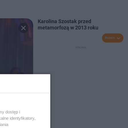
Karolina Szostak przed
metamorfozą w 2013 roku
Rozwiń
y dostęp i
lne identyfikatory,
iania