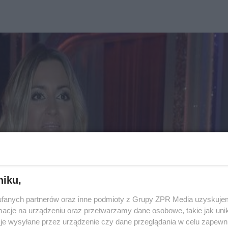
niku,
fanych partnerów oraz inne podmioty z Grupy ZPR Media uzyskujem
cje na urządzeniu oraz przetwarzamy dane osobowe, takie jak unika
je wysyłane przez urządzenie czy dane przeglądania w celu zapewn