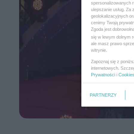
spersonalizowanych re
ulepszanie usług. Za
geolokalizacyjnych or
cenimy Twoją prywatno
Zgoda jest dobrowoln
się w lewym dolnym r
ale masz prawo sprzec
witrynie.
Zapoznaj się z poniż
internetowych. Szcze
Prywatności
i
Cookie
PARTNERZY