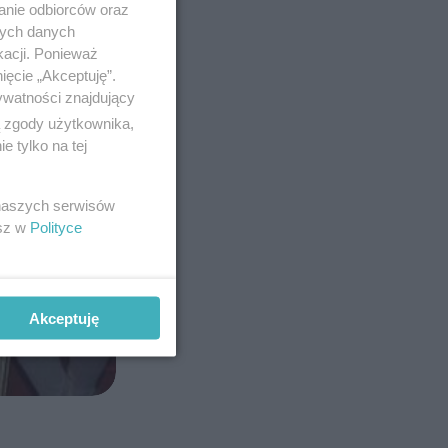
anie odbiorców oraz
nych danych
kacji. Ponieważ
ięcie „Akceptuję”.
ywatności znajdujący
ą zgody użytkownika,
 tylko na tej
 naszych serwisów
esz w
Polityce
Akceptuję