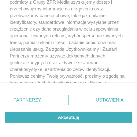
podmioty z Grupy ZPR Media uzyskujemy dostęp i
przechowujemy informacje na urządzeniu oraz
przetwarzamy dane osobowe, takie jak unikalne
identyfikatory, standardowe informacje wysyłane przez
urządzenie czy dane przeglądania w celu zapewniania
spersonalizowanych reklam, wybór spersonalizowanych
treści, pomiar reklam i treści, badanie odbiorców oraz
ulepszanie usług. Za zgodą Użytkownika my i Zaufani
Partnerzy możemy używać dokładnych danych
geolokalizacyjnych oraz aktywnie skanować
charakterystykę urządzenia do celów identyfikacji.
Ponieważ cenimy Twoją prywatność, prosimy o zgodę na
korzystanie z tych technologii poprzez kliknięcie
„Akceptuję”. Zgoda jest dobrowolna i zawsze możesz ją
zmienić/wycofać klikając przycisk ustawień prywatności
PARTNERZY
USTAWIENIA
znajdujący się w lewym dolnym rogu strony
. Niektóre
rodzaje przetwarzania danych nie wymagają zgody
Akceptuję
użytkownika, ale masz prawo sprzeciwić się takiemu
przetwarzaniu. Preferencje będą miały zastosowanie tylko
na tej witrynie.