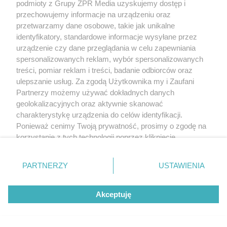
podmioty z Grupy ZPR Media uzyskujemy dostęp i
przechowujemy informacje na urządzeniu oraz
przetwarzamy dane osobowe, takie jak unikalne
identyfikatory, standardowe informacje wysyłane przez
urządzenie czy dane przeglądania w celu zapewniania
spersonalizowanych reklam, wybór spersonalizowanych
treści, pomiar reklam i treści, badanie odbiorców oraz
ulepszanie usług. Za zgodą Użytkownika my i Zaufani
Partnerzy możemy używać dokładnych danych
geolokalizacyjnych oraz aktywnie skanować
charakterystykę urządzenia do celów identyfikacji.
Ponieważ cenimy Twoją prywatność, prosimy o zgodę na
korzystanie z tych technologii poprzez kliknięcie
„Akceptuję”. Zgoda jest dobrowolna i zawsze możesz ją
zmienić/wycofać klikając przycisk ustawień prywatności
PARTNERZY
USTAWIENIA
znajdujący się w lewym dolnym rogu strony
. Niektóre
rodzaje przetwarzania danych nie wymagają zgody
Akceptuję
użytkownika, ale masz prawo sprzeciwić się takiemu
przetwarzaniu. Preferencje będą miały zastosowanie tylko
na tej witrynie.