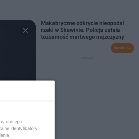
Makabryczne odkrycie nieopodal
rzeki w Skawinie. Policja ustala
tożsamość martwego mężczyzny
Rozwiń
y dostęp i
lne identyfikatory,
iania