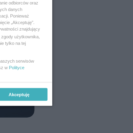
anie odbiorców oraz
nych danych
kacji. Ponieważ
ięcie „Akceptuję”.
ywatności znajdujący
ą zgody użytkownika,
 tylko na tej
 naszych serwisów
esz w
Polityce
Akceptuję