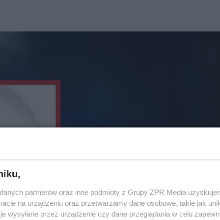
niku,
fanych partnerów oraz inne podmioty z Grupy ZPR Media uzyskujem
cje na urządzeniu oraz przetwarzamy dane osobowe, takie jak unika
je wysyłane przez urządzenie czy dane przeglądania w celu zapewn