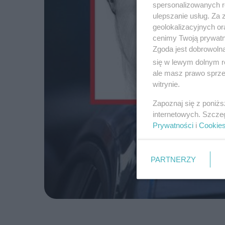
spersonalizowanych re
ulepszanie usług. Za
geolokalizacyjnych or
cenimy Twoją prywatno
Zgoda jest dobrowoln
się w lewym dolnym r
ale masz prawo sprzec
witrynie.
Zapoznaj się z poniż
internetowych. Szcze
Prywatności
i
Cookie
PARTNERZY