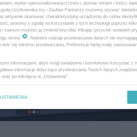
klam, wybór spersonalizowanych treści, pomiar reklam i treści, bad
 zgodą Użytkownika my i Zaufani Partnerzy możemy używać dokład
az aktywnie skanować charakterystykę urządzenia do celów identyfi
ść, prosimy o zgodę na korzystanie z tych technologii poprzez klikn
a i zawsze możesz ją zmienić/wycofać klikając przycisk ustawień pr
ogu strony
. Niektóre rodzaje przetwarzania danych nie wymagaj
iwić się takiemu przetwarzaniu. Preferencje będą miały zastosowanie
szymi informacjami, abyś mógł świadomie i komfortowo korzystać z
gółowe informacje dotyczące przetwarzania Twoich danych znajdzi
s
oraz po kliknięciu w „Ustawienia”.
USTAWIENIA