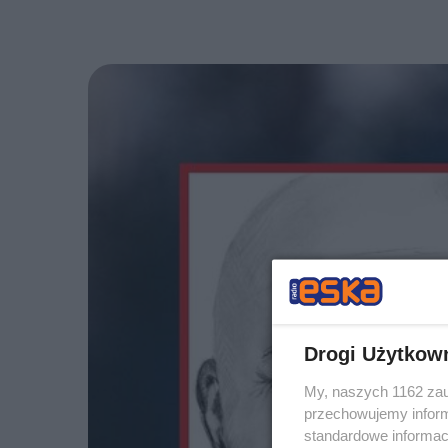
Drogi Użytkow
My, naszych 1162 zau
przechowujemy informa
standardowe informac