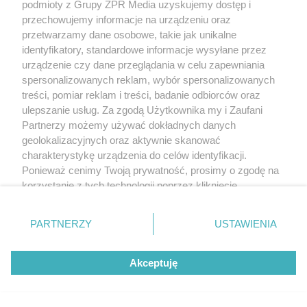
podmioty z Grupy ZPR Media uzyskujemy dostęp i
przechowujemy informacje na urządzeniu oraz
przetwarzamy dane osobowe, takie jak unikalne
identyfikatory, standardowe informacje wysyłane przez
urządzenie czy dane przeglądania w celu zapewniania
spersonalizowanych reklam, wybór spersonalizowanych
treści, pomiar reklam i treści, badanie odbiorców oraz
ulepszanie usług. Za zgodą Użytkownika my i Zaufani
Partnerzy możemy używać dokładnych danych
geolokalizacyjnych oraz aktywnie skanować
charakterystykę urządzenia do celów identyfikacji.
Ponieważ cenimy Twoją prywatność, prosimy o zgodę na
korzystanie z tych technologii poprzez kliknięcie
„Akceptuję”. Zgoda jest dobrowolna i zawsze możesz ją
zmienić/wycofać klikając przycisk ustawień prywatności
PARTNERZY
USTAWIENIA
znajdujący się w lewym dolnym rogu strony
. Niektóre
rodzaje przetwarzania danych nie wymagają zgody
Akceptuję
użytkownika, ale masz prawo sprzeciwić się takiemu
przetwarzaniu. Preferencje będą miały zastosowanie tylko
na tej witrynie.