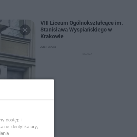
VIII Liceum Ogólnokształcące im.
Stanisława Wyspiańskiego w
Krakowie
Autor: ESKA.pl
y dostęp i
lne identyfikatory,
iania