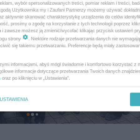
klam, wybór spersonalizowanych treści, pomiar reklam i treści, bad
 zgodą Użytkownika my i Zaufani Partnerzy możemy używać dokład
az aktywnie skanować charakterystykę urządzenia do celów identyfi
ść, prosimy o zgodę na korzystanie z tych technologii poprzez klikn
a i zawsze możesz ją zmienić/wycofać klikając przycisk ustawień pr
ogu strony
. Niektóre rodzaje przetwarzania danych nie wymagaj
iwić się takiemu przetwarzaniu. Preferencje będą miały zastosowanie
szymi informacjami, abyś mógł świadomie i komfortowo korzystać z
gółowe informacje dotyczące przetwarzania Twoich danych znajdzi
s
oraz po kliknięciu w „Ustawienia”.
USTAWIENIA