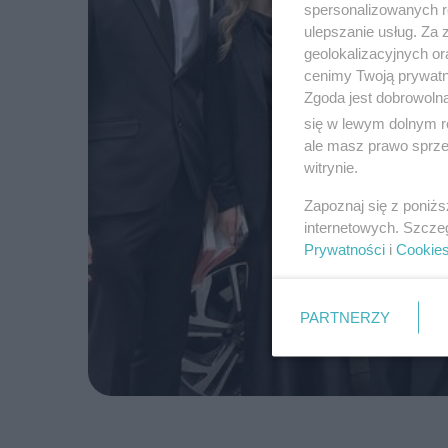
spersonalizowanych re
ulepszanie usług. Za
geolokalizacyjnych or
cenimy Twoją prywatno
Zgoda jest dobrowoln
się w lewym dolnym r
ale masz prawo sprzec
witrynie.
Zapoznaj się z poniż
internetowych. Szcze
Prywatności
i
Cookie
PARTNERZY