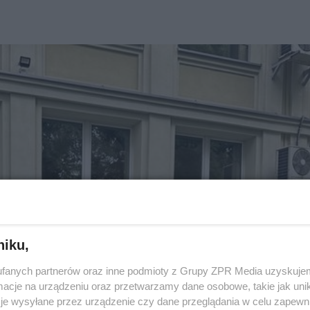
niku,
fanych partnerów oraz inne podmioty z Grupy ZPR Media uzyskujem
cje na urządzeniu oraz przetwarzamy dane osobowe, takie jak unika
je wysyłane przez urządzenie czy dane przeglądania w celu zapewn