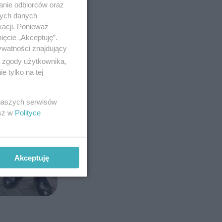
anie odbiorców oraz
nych danych
kacji. Ponieważ
ięcie „Akceptuję”.
ywatności znajdujący
ą zgody użytkownika,
 tylko na tej
 naszych serwisów
esz w
Polityce
Akceptuję