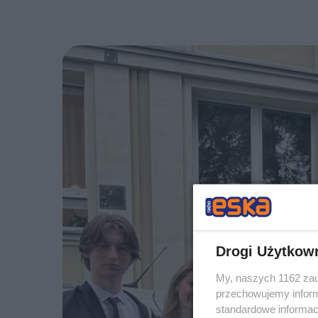
Drogi Użytkow
My, naszych 1162 zau
przechowujemy informa
standardowe informac