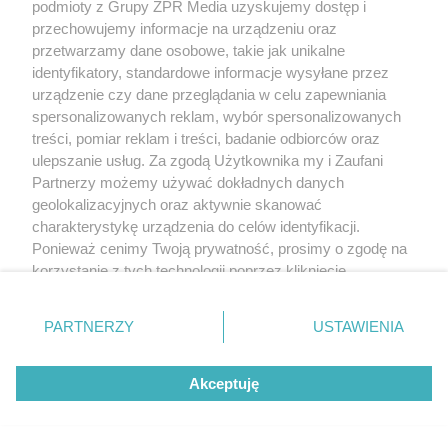
podmioty z Grupy ZPR Media uzyskujemy dostęp i
przechowujemy informacje na urządzeniu oraz
przetwarzamy dane osobowe, takie jak unikalne
identyfikatory, standardowe informacje wysyłane przez
urządzenie czy dane przeglądania w celu zapewniania
spersonalizowanych reklam, wybór spersonalizowanych
treści, pomiar reklam i treści, badanie odbiorców oraz
ulepszanie usług. Za zgodą Użytkownika my i Zaufani
Partnerzy możemy używać dokładnych danych
geolokalizacyjnych oraz aktywnie skanować
charakterystykę urządzenia do celów identyfikacji.
Ponieważ cenimy Twoją prywatność, prosimy o zgodę na
korzystanie z tych technologii poprzez kliknięcie
„Akceptuję”. Zgoda jest dobrowolna i zawsze możesz ją
zmienić/wycofać klikając przycisk ustawień prywatności
PARTNERZY
USTAWIENIA
znajdujący się w lewym dolnym rogu strony
. Niektóre
rodzaje przetwarzania danych nie wymagają zgody
Akceptuję
użytkownika, ale masz prawo sprzeciwić się takiemu
przetwarzaniu. Preferencje będą miały zastosowanie tylko
na tej witrynie.