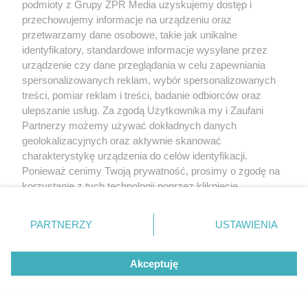
podmioty z Grupy ZPR Media uzyskujemy dostęp i
przechowujemy informacje na urządzeniu oraz
przetwarzamy dane osobowe, takie jak unikalne
identyfikatory, standardowe informacje wysyłane przez
urządzenie czy dane przeglądania w celu zapewniania
spersonalizowanych reklam, wybór spersonalizowanych
treści, pomiar reklam i treści, badanie odbiorców oraz
ulepszanie usług. Za zgodą Użytkownika my i Zaufani
Partnerzy możemy używać dokładnych danych
geolokalizacyjnych oraz aktywnie skanować
charakterystykę urządzenia do celów identyfikacji.
Ponieważ cenimy Twoją prywatność, prosimy o zgodę na
korzystanie z tych technologii poprzez kliknięcie
„Akceptuję”. Zgoda jest dobrowolna i zawsze możesz ją
zmienić/wycofać klikając przycisk ustawień prywatności
PARTNERZY
USTAWIENIA
znajdujący się w lewym dolnym rogu strony
. Niektóre
rodzaje przetwarzania danych nie wymagają zgody
Akceptuję
użytkownika, ale masz prawo sprzeciwić się takiemu
przetwarzaniu. Preferencje będą miały zastosowanie tylko
na tej witrynie.