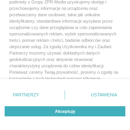
podmioty z Grupy ZPR Media uzyskujemy dostęp i
przechowujemy informacje na urządzeniu oraz
przetwarzamy dane osobowe, takie jak unikalne
identyfikatory, standardowe informacje wysyłane przez
urządzenie czy dane przeglądania w celu zapewniania
spersonalizowanych reklam, wybór spersonalizowanych
treści, pomiar reklam i treści, badanie odbiorców oraz
ulepszanie usług. Za zgodą Użytkownika my i Zaufani
Partnerzy możemy używać dokładnych danych
geolokalizacyjnych oraz aktywnie skanować
charakterystykę urządzenia do celów identyfikacji.
Ponieważ cenimy Twoją prywatność, prosimy o zgodę na
korzystanie z tych technologii poprzez kliknięcie
„Akceptuję”. Zgoda jest dobrowolna i zawsze możesz ją
zmienić/wycofać klikając przycisk ustawień prywatności
PARTNERZY
USTAWIENIA
znajdujący się w lewym dolnym rogu strony
. Niektóre
rodzaje przetwarzania danych nie wymagają zgody
Akceptuję
użytkownika, ale masz prawo sprzeciwić się takiemu
przetwarzaniu. Preferencje będą miały zastosowanie tylko
na tej witrynie.