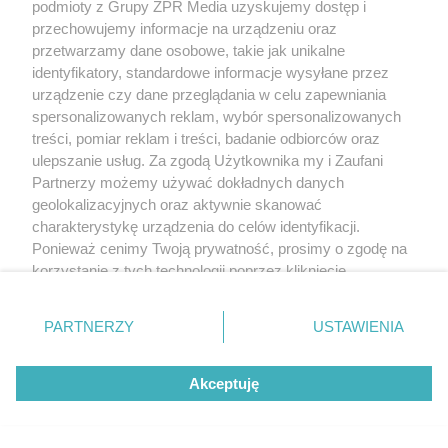
podmioty z Grupy ZPR Media uzyskujemy dostęp i
przechowujemy informacje na urządzeniu oraz
przetwarzamy dane osobowe, takie jak unikalne
identyfikatory, standardowe informacje wysyłane przez
urządzenie czy dane przeglądania w celu zapewniania
spersonalizowanych reklam, wybór spersonalizowanych
treści, pomiar reklam i treści, badanie odbiorców oraz
ulepszanie usług. Za zgodą Użytkownika my i Zaufani
Partnerzy możemy używać dokładnych danych
geolokalizacyjnych oraz aktywnie skanować
charakterystykę urządzenia do celów identyfikacji.
Ponieważ cenimy Twoją prywatność, prosimy o zgodę na
korzystanie z tych technologii poprzez kliknięcie
„Akceptuję”. Zgoda jest dobrowolna i zawsze możesz ją
zmienić/wycofać klikając przycisk ustawień prywatności
PARTNERZY
USTAWIENIA
znajdujący się w lewym dolnym rogu strony
. Niektóre
rodzaje przetwarzania danych nie wymagają zgody
Akceptuję
użytkownika, ale masz prawo sprzeciwić się takiemu
przetwarzaniu. Preferencje będą miały zastosowanie tylko
na tej witrynie.