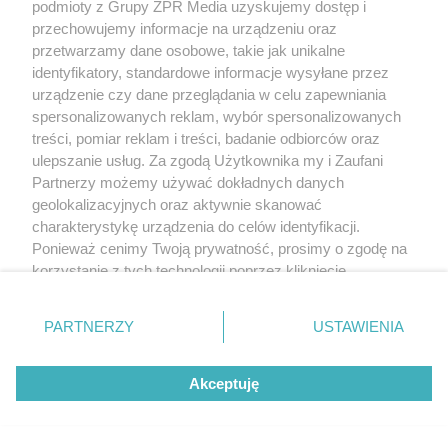
podmioty z Grupy ZPR Media uzyskujemy dostęp i
przechowujemy informacje na urządzeniu oraz
przetwarzamy dane osobowe, takie jak unikalne
identyfikatory, standardowe informacje wysyłane przez
urządzenie czy dane przeglądania w celu zapewniania
spersonalizowanych reklam, wybór spersonalizowanych
treści, pomiar reklam i treści, badanie odbiorców oraz
ulepszanie usług. Za zgodą Użytkownika my i Zaufani
Partnerzy możemy używać dokładnych danych
geolokalizacyjnych oraz aktywnie skanować
charakterystykę urządzenia do celów identyfikacji.
Ponieważ cenimy Twoją prywatność, prosimy o zgodę na
korzystanie z tych technologii poprzez kliknięcie
„Akceptuję”. Zgoda jest dobrowolna i zawsze możesz ją
zmienić/wycofać klikając przycisk ustawień prywatności
PARTNERZY
USTAWIENIA
znajdujący się w lewym dolnym rogu strony
. Niektóre
rodzaje przetwarzania danych nie wymagają zgody
Akceptuję
użytkownika, ale masz prawo sprzeciwić się takiemu
przetwarzaniu. Preferencje będą miały zastosowanie tylko
na tej witrynie.