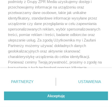
podmioty z Grupy ZPR Media uzyskujemy dostęp i
przechowujemy informacje na urządzeniu oraz
przetwarzamy dane osobowe, takie jak unikalne
identyfikatory, standardowe informacje wysyłane przez
urządzenie czy dane przeglądania w celu zapewniania
spersonalizowanych reklam, wybór spersonalizowanych
treści, pomiar reklam i treści, badanie odbiorców oraz
ulepszanie usług. Za zgodą Użytkownika my i Zaufani
Partnerzy możemy używać dokładnych danych
geolokalizacyjnych oraz aktywnie skanować
charakterystykę urządzenia do celów identyfikacji.
Ponieważ cenimy Twoją prywatność, prosimy o zgodę na
korzystanie z tych technologii poprzez kliknięcie
„Akceptuję”. Zgoda jest dobrowolna i zawsze możesz ją
zmienić/wycofać klikając przycisk ustawień prywatności
PARTNERZY
USTAWIENIA
znajdujący się w lewym dolnym rogu strony
. Niektóre
rodzaje przetwarzania danych nie wymagają zgody
Akceptuję
użytkownika, ale masz prawo sprzeciwić się takiemu
przetwarzaniu. Preferencje będą miały zastosowanie tylko
na tej witrynie.