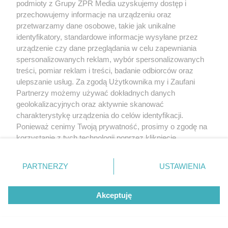
podmioty z Grupy ZPR Media uzyskujemy dostęp i
przechowujemy informacje na urządzeniu oraz
przetwarzamy dane osobowe, takie jak unikalne
identyfikatory, standardowe informacje wysyłane przez
urządzenie czy dane przeglądania w celu zapewniania
spersonalizowanych reklam, wybór spersonalizowanych
treści, pomiar reklam i treści, badanie odbiorców oraz
ulepszanie usług. Za zgodą Użytkownika my i Zaufani
Partnerzy możemy używać dokładnych danych
geolokalizacyjnych oraz aktywnie skanować
charakterystykę urządzenia do celów identyfikacji.
Ponieważ cenimy Twoją prywatność, prosimy o zgodę na
korzystanie z tych technologii poprzez kliknięcie
„Akceptuję”. Zgoda jest dobrowolna i zawsze możesz ją
zmienić/wycofać klikając przycisk ustawień prywatności
PARTNERZY
USTAWIENIA
znajdujący się w lewym dolnym rogu strony
. Niektóre
rodzaje przetwarzania danych nie wymagają zgody
Akceptuję
użytkownika, ale masz prawo sprzeciwić się takiemu
przetwarzaniu. Preferencje będą miały zastosowanie tylko
na tej witrynie.