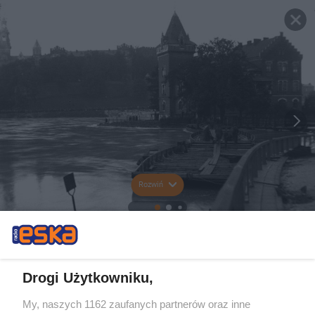
Rozwiń
Drogi Użytkowniku,
My, naszych 1162 zaufanych partnerów oraz inne