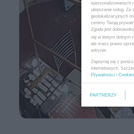
spersonalizowanych re
ulepszanie usług. Za
geolokalizacyjnych or
cenimy Twoją prywatno
Zgoda jest dobrowoln
się w lewym dolnym r
ale masz prawo sprzec
witrynie.
Zapoznaj się z poniż
internetowych. Szcze
Prywatności
i
Cookie
PARTNERZY