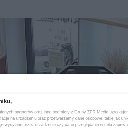
niku,
fanych partnerów oraz inne podmioty z Grupy ZPR Media uzyskujem
cje na urządzeniu oraz przetwarzamy dane osobowe, takie jak unika
je wysyłane przez urządzenie czy dane przeglądania w celu zapewn