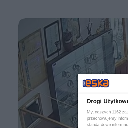
Drogi Użytkow
My, naszych 1162 zau
przechowujemy informa
standardowe informac