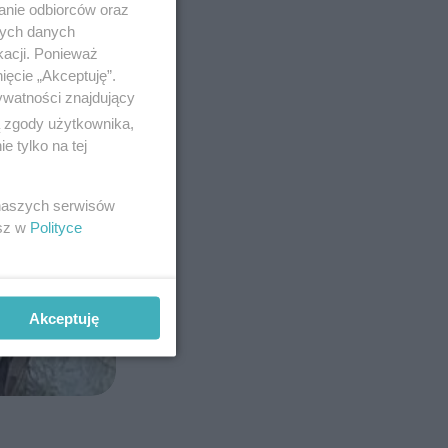
anie odbiorców oraz
nych danych
kacji. Ponieważ
ięcie „Akceptuję”.
ywatności znajdujący
ą zgody użytkownika,
 tylko na tej
 naszych serwisów
esz w
Polityce
Akceptuję