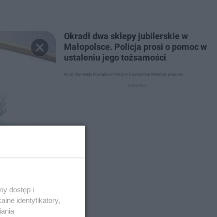
Okradł dwa sklepy jubilerskie w
Małopolsce. Policja prosi o pomoc w
ustaleniu jego tożsamości
Autor: Komenda Powiatowa Policji w Oświęcimiu/ Materiały prasowe
y dostęp i
lne identyfikatory,
iania