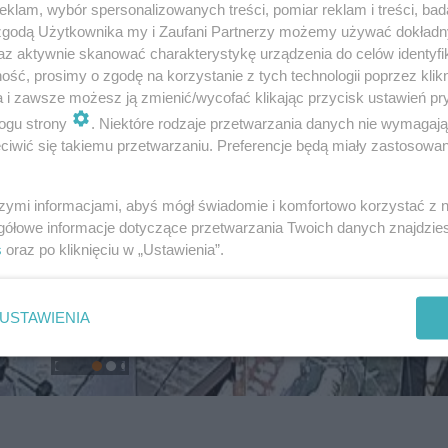
klam, wybór spersonalizowanych treści, pomiar reklam i treści, bad
 zgodą Użytkownika my i Zaufani Partnerzy możemy używać dokład
az aktywnie skanować charakterystykę urządzenia do celów identyfi
ść, prosimy o zgodę na korzystanie z tych technologii poprzez klikn
a i zawsze możesz ją zmienić/wycofać klikając przycisk ustawień pr
ogu strony
. Niektóre rodzaje przetwarzania danych nie wymagaj
iwić się takiemu przetwarzaniu. Preferencje będą miały zastosowanie
szymi informacjami, abyś mógł świadomie i komfortowo korzystać z
gółowe informacje dotyczące przetwarzania Twoich danych znajdzi
s
oraz po kliknięciu w „Ustawienia”.
USTAWIENIA