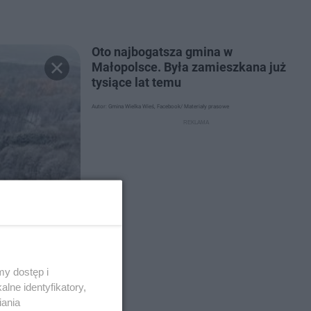
Oto najbogatsza gmina w
Małopolsce. Była zamieszkana już
tysiące lat temu
Autor: Gmina Wielka Wieś, Facebook/ Materiały prasowe
y dostęp i
lne identyfikatory,
iania