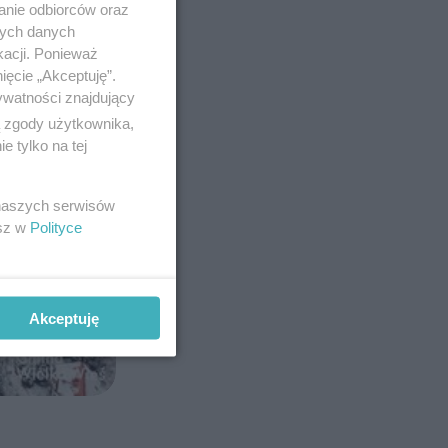
anie odbiorców oraz
nych danych
kacji. Ponieważ
ięcie „Akceptuję”.
ywatności znajdujący
ą zgody użytkownika,
 tylko na tej
 naszych serwisów
esz w
Polityce
Akceptuję