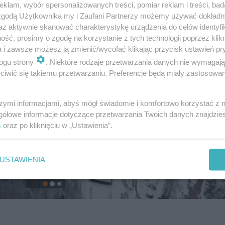
klam, wybór spersonalizowanych treści, pomiar reklam i treści, bad
 zgodą Użytkownika my i Zaufani Partnerzy możemy używać dokład
az aktywnie skanować charakterystykę urządzenia do celów identyfi
ść, prosimy o zgodę na korzystanie z tych technologii poprzez klikn
a i zawsze możesz ją zmienić/wycofać klikając przycisk ustawień pr
ogu strony
. Niektóre rodzaje przetwarzania danych nie wymagaj
iwić się takiemu przetwarzaniu. Preferencje będą miały zastosowanie
szymi informacjami, abyś mógł świadomie i komfortowo korzystać z
gółowe informacje dotyczące przetwarzania Twoich danych znajdzi
s
oraz po kliknięciu w „Ustawienia”.
USTAWIENIA