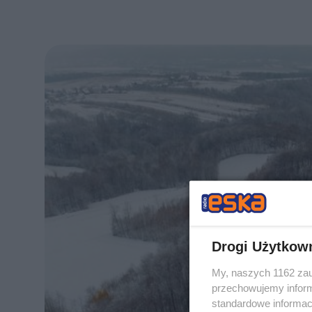
Drogi Użytkow
My, naszych 1162 zau
przechowujemy informa
standardowe informac