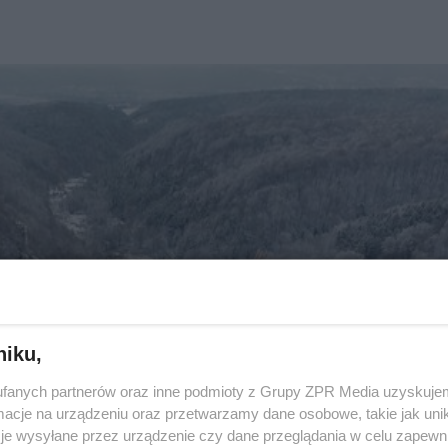
niku,
fanych partnerów oraz inne podmioty z Grupy ZPR Media uzyskujem
cje na urządzeniu oraz przetwarzamy dane osobowe, takie jak unika
je wysyłane przez urządzenie czy dane przeglądania w celu zapewn