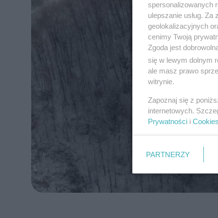
spersonalizowanych re
ulepszanie usług. Za
geolokalizacyjnych or
cenimy Twoją prywatno
Zgoda jest dobrowoln
się w lewym dolnym r
ale masz prawo sprzec
witrynie.
Zapoznaj się z poniż
internetowych. Szcze
Prywatności
i
Cookie
PARTNERZY