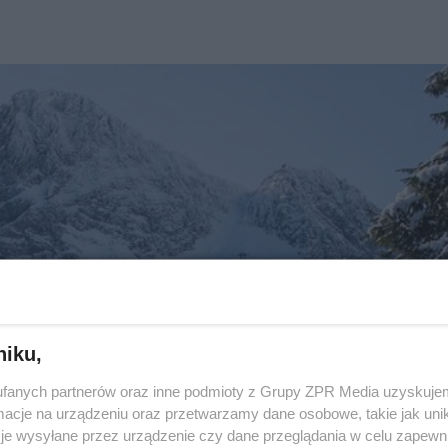
niku,
fanych partnerów oraz inne podmioty z Grupy ZPR Media uzyskujem
cje na urządzeniu oraz przetwarzamy dane osobowe, takie jak unika
je wysyłane przez urządzenie czy dane przeglądania w celu zapewn