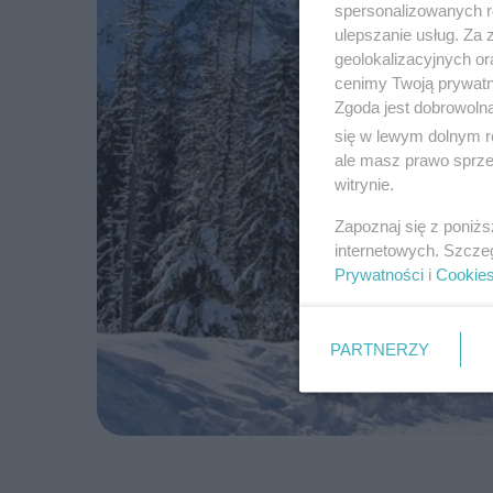
spersonalizowanych re
ulepszanie usług. Za
geolokalizacyjnych or
cenimy Twoją prywatno
Zgoda jest dobrowoln
się w lewym dolnym r
ale masz prawo sprzec
witrynie.
Zapoznaj się z poniż
internetowych. Szcze
Prywatności
i
Cookie
PARTNERZY