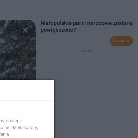
Małopolskie parki narodowe zostaną
powiększone?
Rozwiń
y dostęp i
lne identyfikatory,
iania