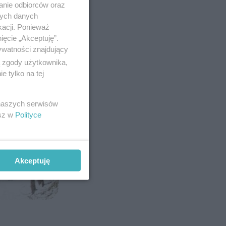
anie odbiorców oraz
nych danych
kacji. Ponieważ
ięcie „Akceptuję”.
ywatności znajdujący
ą zgody użytkownika,
 tylko na tej
 naszych serwisów
esz w
Polityce
Akceptuję