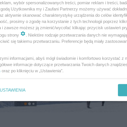
klam, wybór spersonalizowanych treści, pomiar reklam i treści, bad
 zgodą Użytkownika my i Zaufani Partnerzy możemy używać dokład
az aktywnie skanować charakterystykę urządzenia do celów identyfi
ść, prosimy o zgodę na korzystanie z tych technologii poprzez klikn
a i zawsze możesz ją zmienić/wycofać klikając przycisk ustawień pr
ogu strony
. Niektóre rodzaje przetwarzania danych nie wymagaj
iwić się takiemu przetwarzaniu. Preferencje będą miały zastosowanie
szymi informacjami, abyś mógł świadomie i komfortowo korzystać z
gółowe informacje dotyczące przetwarzania Twoich danych znajdzi
s
oraz po kliknięciu w „Ustawienia”.
USTAWIENIA