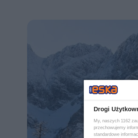
Drogi Użytkow
My, naszych 1162 zau
przechowujemy informa
standardowe informac