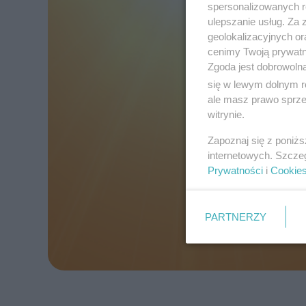
spersonalizowanych re
ulepszanie usług. Za
geolokalizacyjnych or
cenimy Twoją prywatno
Zgoda jest dobrowoln
się w lewym dolnym r
ale masz prawo sprzec
witrynie.
Zapoznaj się z poniż
internetowych. Szcze
Prywatności
i
Cookie
PARTNERZY