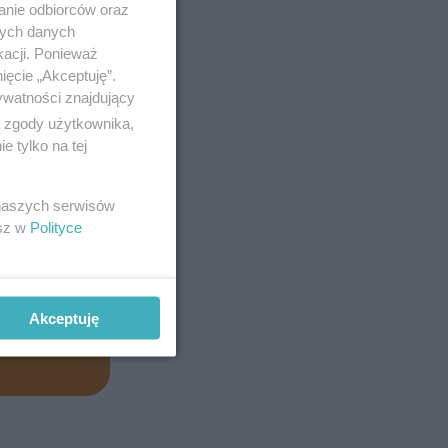
anie odbiorców oraz
nych danych
kacji. Ponieważ
ięcie „Akceptuję”.
ywatności znajdujący
ą zgody użytkownika,
 tylko na tej
 naszych serwisów
esz w
Polityce
Akceptuję