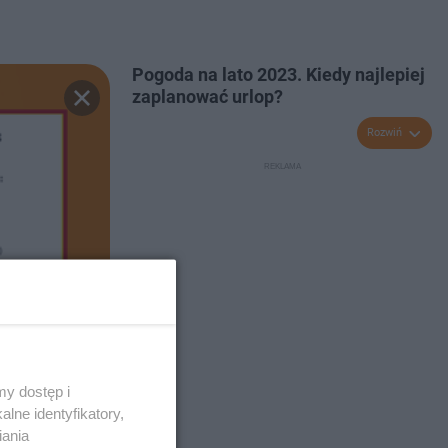
Pogoda na lato 2023. Kiedy najlepiej
zaplanować urlop?
Rozwiń
y dostęp i
lne identyfikatory,
iania