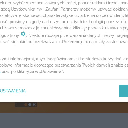
klam, wybór spersonalizowanych treści, pomiar reklam i treści, bad
 zgodą Użytkownika my i Zaufani Partnerzy możemy używać dokład
az aktywnie skanować charakterystykę urządzenia do celów identyfi
ść, prosimy o zgodę na korzystanie z tych technologii poprzez klikn
a i zawsze możesz ją zmienić/wycofać klikając przycisk ustawień pr
ogu strony
. Niektóre rodzaje przetwarzania danych nie wymagaj
iwić się takiemu przetwarzaniu. Preferencje będą miały zastosowanie
szymi informacjami, abyś mógł świadomie i komfortowo korzystać z
gółowe informacje dotyczące przetwarzania Twoich danych znajdzi
s
oraz po kliknięciu w „Ustawienia”.
USTAWIENIA