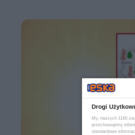
Drogi Użytkow
My, naszych 1160 zau
przechowujemy informa
standardowe informac