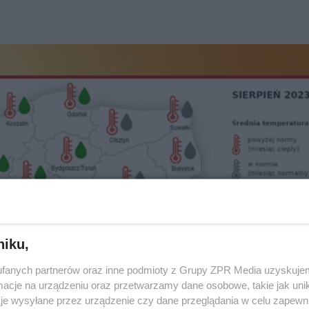
niku,
fanych partnerów oraz inne podmioty z Grupy ZPR Media uzyskujem
cje na urządzeniu oraz przetwarzamy dane osobowe, takie jak unika
je wysyłane przez urządzenie czy dane przeglądania w celu zapewn