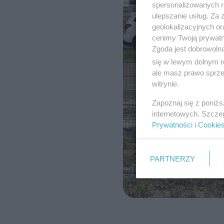
spersonalizowanych re
ulepszanie usług. Za
geolokalizacyjnych or
cenimy Twoją prywatno
Zgoda jest dobrowoln
się w lewym dolnym r
ale masz prawo sprzec
witrynie.
Zapoznaj się z poniż
internetowych. Szcze
Prywatności
i
Cookie
PARTNERZY