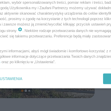
klam, wybór spersonalizowanych treści, pomiar reklam i treści, bad
 zgodą Użytkownika my i Zaufani Partnerzy możemy używać dokład
az aktywnie skanować charakterystykę urządzenia do celów identyfi
ść, prosimy o zgodę na korzystanie z tych technologii poprzez klikn
a i zawsze możesz ją zmienić/wycofać klikając przycisk ustawień pr
ogu strony
. Niektóre rodzaje przetwarzania danych nie wymagaj
iwić się takiemu przetwarzaniu. Preferencje będą miały zastosowanie
szymi informacjami, abyś mógł świadomie i komfortowo korzystać z
gółowe informacje dotyczące przetwarzania Twoich danych znajdzi
s
oraz po kliknięciu w „Ustawienia”.
USTAWIENIA