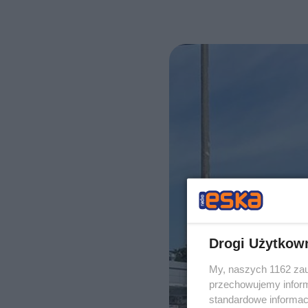
Drogi Użytkow
My, naszych 1162 zau
przechowujemy informa
standardowe informac