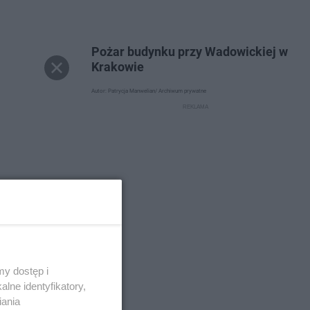
Pożar budynku przy Wadowickiej w
Krakowie
Autor: Patrycja Manwelian/ Archiwum prywatne
y dostęp i
lne identyfikatory,
iania