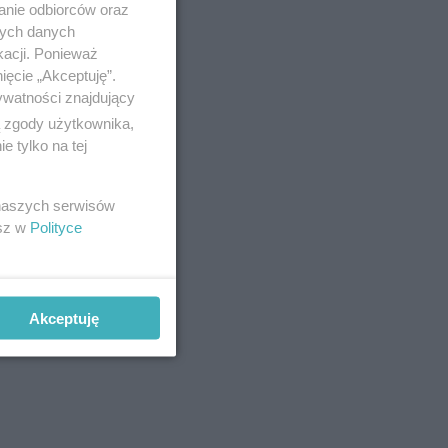
anie odbiorców oraz
nych danych
kacji. Ponieważ
ięcie „Akceptuję”.
ywatności znajdujący
ą zgody użytkownika,
 tylko na tej
 naszych serwisów
esz w
Polityce
Akceptuję