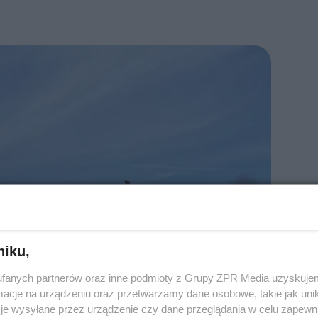
niku,
fanych partnerów oraz inne podmioty z Grupy ZPR Media uzyskujem
cje na urządzeniu oraz przetwarzamy dane osobowe, takie jak unika
je wysyłane przez urządzenie czy dane przeglądania w celu zapewn