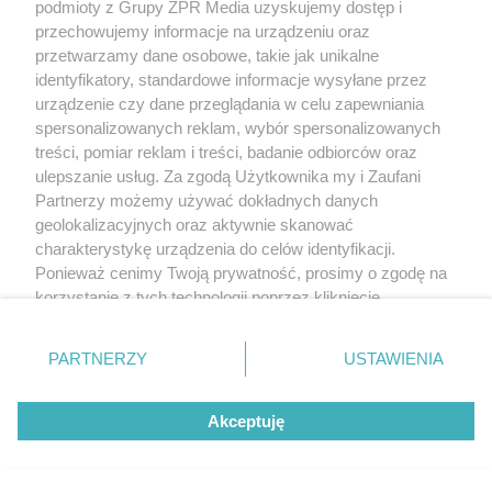
podmioty z Grupy ZPR Media uzyskujemy dostęp i
przechowujemy informacje na urządzeniu oraz
przetwarzamy dane osobowe, takie jak unikalne
identyfikatory, standardowe informacje wysyłane przez
urządzenie czy dane przeglądania w celu zapewniania
spersonalizowanych reklam, wybór spersonalizowanych
treści, pomiar reklam i treści, badanie odbiorców oraz
ulepszanie usług. Za zgodą Użytkownika my i Zaufani
Partnerzy możemy używać dokładnych danych
geolokalizacyjnych oraz aktywnie skanować
charakterystykę urządzenia do celów identyfikacji.
Ponieważ cenimy Twoją prywatność, prosimy o zgodę na
korzystanie z tych technologii poprzez kliknięcie
„Akceptuję”. Zgoda jest dobrowolna i zawsze możesz ją
zmienić/wycofać klikając przycisk ustawień prywatności
PARTNERZY
USTAWIENIA
znajdujący się w lewym dolnym rogu strony
. Niektóre
rodzaje przetwarzania danych nie wymagają zgody
Akceptuję
użytkownika, ale masz prawo sprzeciwić się takiemu
przetwarzaniu. Preferencje będą miały zastosowanie tylko
na tej witrynie.