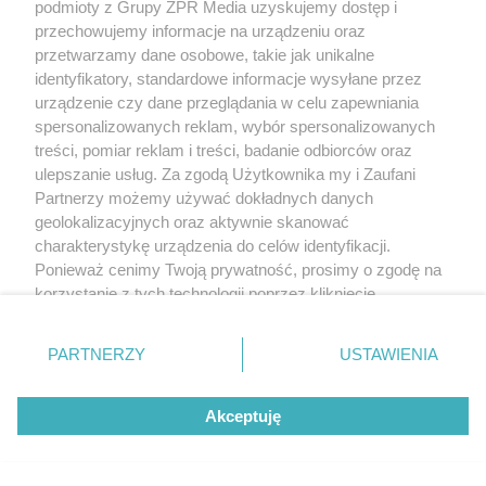
podmioty z Grupy ZPR Media uzyskujemy dostęp i
przechowujemy informacje na urządzeniu oraz
przetwarzamy dane osobowe, takie jak unikalne
identyfikatory, standardowe informacje wysyłane przez
urządzenie czy dane przeglądania w celu zapewniania
spersonalizowanych reklam, wybór spersonalizowanych
treści, pomiar reklam i treści, badanie odbiorców oraz
ulepszanie usług. Za zgodą Użytkownika my i Zaufani
Partnerzy możemy używać dokładnych danych
geolokalizacyjnych oraz aktywnie skanować
charakterystykę urządzenia do celów identyfikacji.
Ponieważ cenimy Twoją prywatność, prosimy o zgodę na
korzystanie z tych technologii poprzez kliknięcie
„Akceptuję”. Zgoda jest dobrowolna i zawsze możesz ją
zmienić/wycofać klikając przycisk ustawień prywatności
PARTNERZY
USTAWIENIA
znajdujący się w lewym dolnym rogu strony
. Niektóre
rodzaje przetwarzania danych nie wymagają zgody
Akceptuję
użytkownika, ale masz prawo sprzeciwić się takiemu
przetwarzaniu. Preferencje będą miały zastosowanie tylko
na tej witrynie.