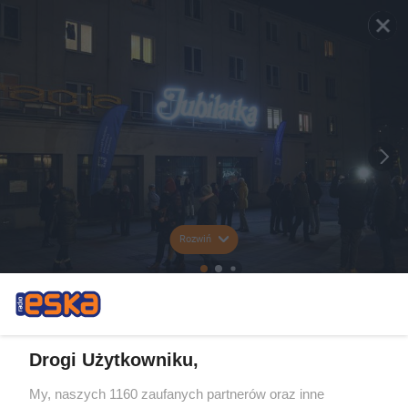
Rozwiń
Drogi Użytkowniku,
My, naszych 1160 zaufanych partnerów oraz inne