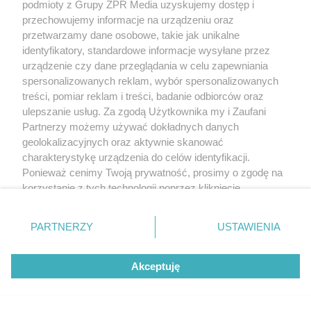
podmioty z Grupy ZPR Media uzyskujemy dostęp i
przechowujemy informacje na urządzeniu oraz
przetwarzamy dane osobowe, takie jak unikalne
identyfikatory, standardowe informacje wysyłane przez
urządzenie czy dane przeglądania w celu zapewniania
spersonalizowanych reklam, wybór spersonalizowanych
treści, pomiar reklam i treści, badanie odbiorców oraz
ulepszanie usług. Za zgodą Użytkownika my i Zaufani
Partnerzy możemy używać dokładnych danych
geolokalizacyjnych oraz aktywnie skanować
charakterystykę urządzenia do celów identyfikacji.
Ponieważ cenimy Twoją prywatność, prosimy o zgodę na
korzystanie z tych technologii poprzez kliknięcie
„Akceptuję”. Zgoda jest dobrowolna i zawsze możesz ją
zmienić/wycofać klikając przycisk ustawień prywatności
PARTNERZY
USTAWIENIA
znajdujący się w lewym dolnym rogu strony
. Niektóre
rodzaje przetwarzania danych nie wymagają zgody
Akceptuję
użytkownika, ale masz prawo sprzeciwić się takiemu
przetwarzaniu. Preferencje będą miały zastosowanie tylko
na tej witrynie.