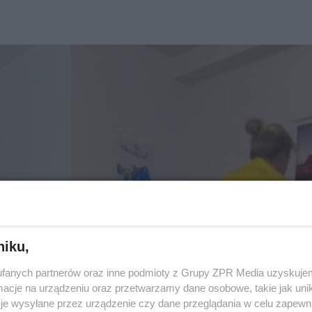
niku,
fanych partnerów oraz inne podmioty z Grupy ZPR Media uzyskujem
cje na urządzeniu oraz przetwarzamy dane osobowe, takie jak unika
je wysyłane przez urządzenie czy dane przeglądania w celu zapewn