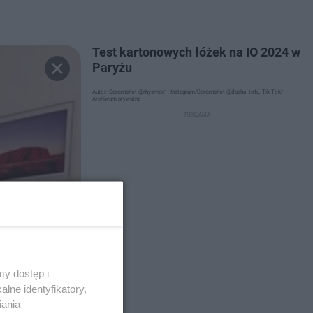
Test kartonowych łóżek na IO 2024 w
Paryżu
Autor: Screenshot @rhysmcc1, Instagram/Screenshot @dasha_tofu, Tik Tok/
Archiwum prywatne
y dostęp i
lne identyfikatory,
iania