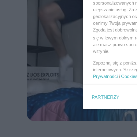
spersonalizowanych re
ulepszanie usług. Za
geolokalizacyjnych or
cenimy Twoją prywatno
Zgoda jest dobrowoln
się w lewym dolnym r
ale masz prawo sprzec
witrynie.
Zapoznaj się z poniż
internetowych. Szcze
Prywatności
i
Cookie
PARTNERZY