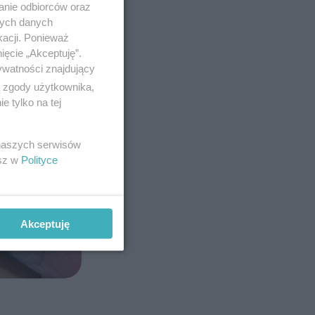
anie odbiorców oraz
nych danych
kacji. Ponieważ
ięcie „Akceptuję”.
ywatności znajdujący
ą zgody użytkownika,
 tylko na tej
 naszych serwisów
esz w
Polityce
Akceptuję