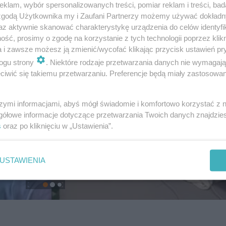
klam, wybór spersonalizowanych treści, pomiar reklam i treści, bad
 zgodą Użytkownika my i Zaufani Partnerzy możemy używać dokład
az aktywnie skanować charakterystykę urządzenia do celów identyfi
ść, prosimy o zgodę na korzystanie z tych technologii poprzez klikn
a i zawsze możesz ją zmienić/wycofać klikając przycisk ustawień pr
ogu strony
. Niektóre rodzaje przetwarzania danych nie wymagaj
iwić się takiemu przetwarzaniu. Preferencje będą miały zastosowanie
szymi informacjami, abyś mógł świadomie i komfortowo korzystać z
gółowe informacje dotyczące przetwarzania Twoich danych znajdzi
s
oraz po kliknięciu w „Ustawienia”.
USTAWIENIA