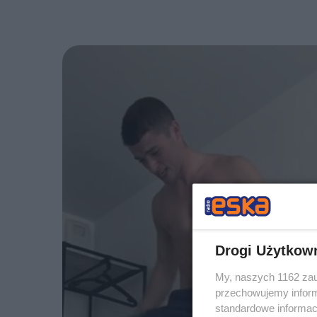
Drogi Użytkow
My, naszych 1162 zau
przechowujemy informa
standardowe informac