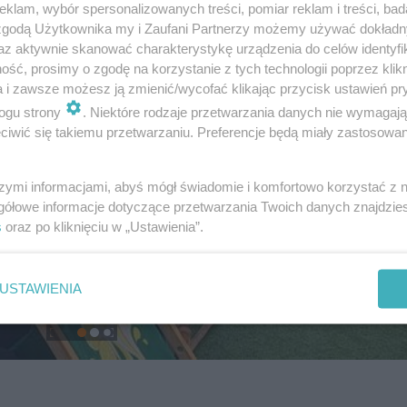
klam, wybór spersonalizowanych treści, pomiar reklam i treści, bad
 zgodą Użytkownika my i Zaufani Partnerzy możemy używać dokład
az aktywnie skanować charakterystykę urządzenia do celów identyfi
ść, prosimy o zgodę na korzystanie z tych technologii poprzez klikn
a i zawsze możesz ją zmienić/wycofać klikając przycisk ustawień pr
ogu strony
. Niektóre rodzaje przetwarzania danych nie wymagaj
iwić się takiemu przetwarzaniu. Preferencje będą miały zastosowanie
szymi informacjami, abyś mógł świadomie i komfortowo korzystać z
gółowe informacje dotyczące przetwarzania Twoich danych znajdzi
s
oraz po kliknięciu w „Ustawienia”.
USTAWIENIA