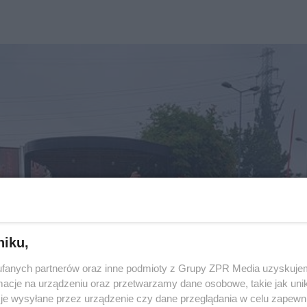
niku,
fanych partnerów oraz inne podmioty z Grupy ZPR Media uzyskujem
cje na urządzeniu oraz przetwarzamy dane osobowe, takie jak unika
je wysyłane przez urządzenie czy dane przeglądania w celu zapewn