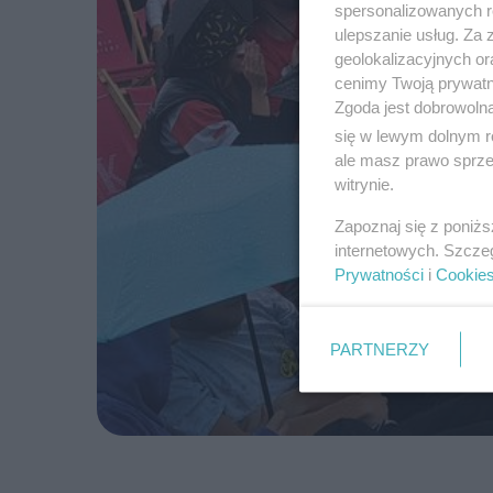
spersonalizowanych re
ulepszanie usług. Za
geolokalizacyjnych or
cenimy Twoją prywatno
Zgoda jest dobrowoln
się w lewym dolnym r
ale masz prawo sprzec
witrynie.
Zapoznaj się z poniż
internetowych. Szcze
Prywatności
i
Cookie
PARTNERZY