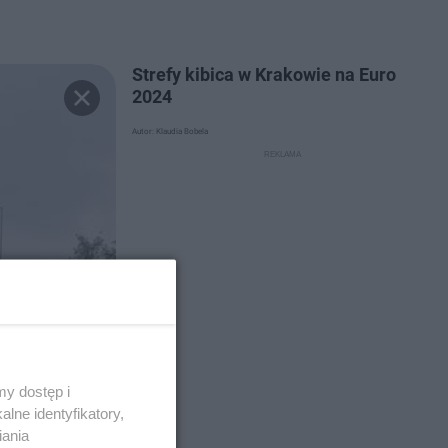
Strefy kibica w Krakowie na Euro
2024
Autor: Klaudia Bobela
y dostęp i
lne identyfikatory,
iania