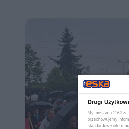
Drogi Użytkow
My, naszych 1162 zau
przechowujemy informa
standardowe informac