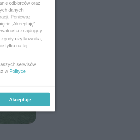
anie odbiorców oraz
nych danych
kacji. Ponieważ
ięcie „Akceptuję”.
ywatności znajdujący
ą zgody użytkownika,
 tylko na tej
 naszych serwisów
esz w
Polityce
Akceptuję