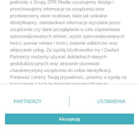
podmioty z Grupy ZPR Media uzyskujemy dostęp i
przechowujemy informacje na urządzeniu oraz
przetwarzamy dane osobowe, takie jak unikalne
identyfikatory, standardowe informacje wysyłane przez
urządzenie czy dane przeglądania w celu zapewniania
spersonalizowanych reklam, wybór spersonalizowanych
treści, pomiar reklam i treści, badanie odbiorców oraz
ulepszanie usług. Za zgodą Użytkownika my i Zaufani
Partnerzy możemy używać dokładnych danych
geolokalizacyjnych oraz aktywnie skanować
charakterystykę urządzenia do celów identyfikacji.
Ponieważ cenimy Twoją prywatność, prosimy o zgodę na
korzystanie z tych technologii poprzez kliknięcie
„Akceptuję”. Zgoda jest dobrowolna i zawsze możesz ją
zmienić/wycofać klikając przycisk ustawień prywatności
PARTNERZY
USTAWIENIA
znajdujący się w lewym dolnym rogu strony
. Niektóre
rodzaje przetwarzania danych nie wymagają zgody
Akceptuję
użytkownika, ale masz prawo sprzeciwić się takiemu
przetwarzaniu. Preferencje będą miały zastosowanie tylko
na tej witrynie.