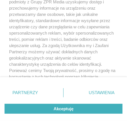
podmioty z Grupy ZPR Media uzyskujemy dostęp i
przechowujemy informacje na urządzeniu oraz
przetwarzamy dane osobowe, takie jak unikalne
identyfikatory, standardowe informacje wysyłane przez
urządzenie czy dane przeglądania w celu zapewniania
spersonalizowanych reklam, wybór spersonalizowanych
treści, pomiar reklam i treści, badanie odbiorców oraz
ulepszanie usług. Za zgodą Użytkownika my i Zaufani
Partnerzy możemy używać dokładnych danych
geolokalizacyjnych oraz aktywnie skanować
charakterystykę urządzenia do celów identyfikacji.
Ponieważ cenimy Twoją prywatność, prosimy o zgodę na
korzystanie z tych technologii poprzez kliknięcie
„Akceptuję”. Zgoda jest dobrowolna i zawsze możesz ją
zmienić/wycofać klikając przycisk ustawień prywatności
PARTNERZY
USTAWIENIA
znajdujący się w lewym dolnym rogu strony
. Niektóre
rodzaje przetwarzania danych nie wymagają zgody
Akceptuję
użytkownika, ale masz prawo sprzeciwić się takiemu
przetwarzaniu. Preferencje będą miały zastosowanie tylko
na tej witrynie.