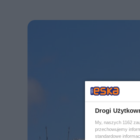
Drogi Użytkow
My, naszych 1162 zau
przechowujemy informa
standardowe informac