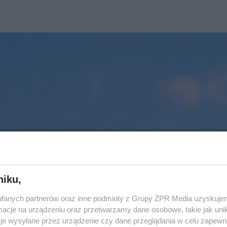
niku,
fanych partnerów oraz inne podmioty z Grupy ZPR Media uzyskujem
cje na urządzeniu oraz przetwarzamy dane osobowe, takie jak unika
je wysyłane przez urządzenie czy dane przeglądania w celu zapewn