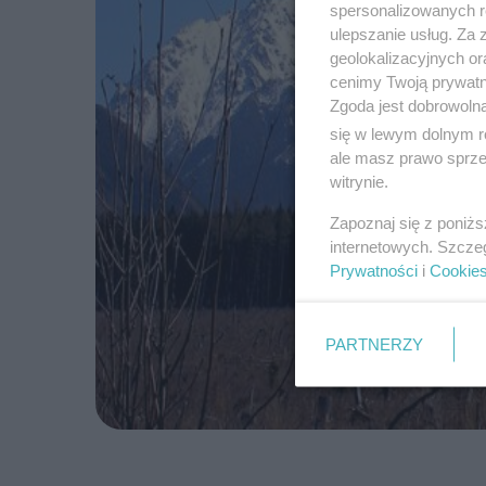
spersonalizowanych re
ulepszanie usług. Za
geolokalizacyjnych or
cenimy Twoją prywatno
Zgoda jest dobrowoln
się w lewym dolnym r
ale masz prawo sprzec
witrynie.
Zapoznaj się z poniż
internetowych. Szcze
Prywatności
i
Cookie
PARTNERZY