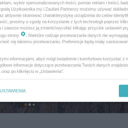
klam, wybór spersonalizowanych treści, pomiar reklam i treści, bad
 zgodą Użytkownika my i Zaufani Partnerzy możemy używać dokład
az aktywnie skanować charakterystykę urządzenia do celów identyfi
ść, prosimy o zgodę na korzystanie z tych technologii poprzez klikn
a i zawsze możesz ją zmienić/wycofać klikając przycisk ustawień pr
ogu strony
. Niektóre rodzaje przetwarzania danych nie wymagaj
iwić się takiemu przetwarzaniu. Preferencje będą miały zastosowanie
szymi informacjami, abyś mógł świadomie i komfortowo korzystać z
gółowe informacje dotyczące przetwarzania Twoich danych znajdzi
s
oraz po kliknięciu w „Ustawienia”.
USTAWIENIA