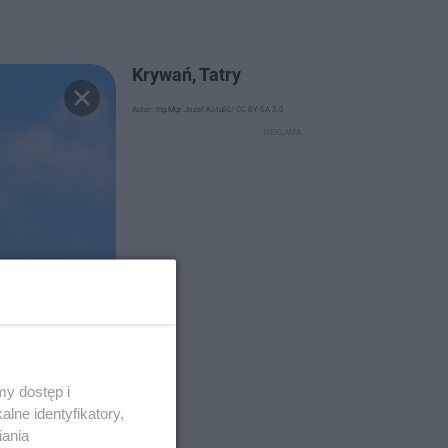
Krywań, Tatry
Autor: Ing.Mgr.Jozef Kotulič/ CC BY-SA 3.0
y dostęp i
lne identyfikatory,
iania