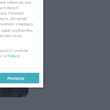
anie odbiorców oraz
nych danych
kacji. Ponieważ
ięcie „Akceptuję”.
ywatności znajdujący
ą zgody użytkownika,
 tylko na tej
 naszych serwisów
esz w
Polityce
Akceptuję