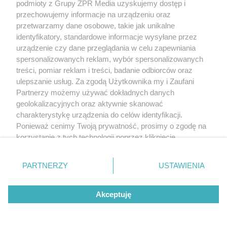
podmioty z Grupy ZPR Media uzyskujemy dostęp i
przechowujemy informacje na urządzeniu oraz
przetwarzamy dane osobowe, takie jak unikalne
identyfikatory, standardowe informacje wysyłane przez
urządzenie czy dane przeglądania w celu zapewniania
spersonalizowanych reklam, wybór spersonalizowanych
treści, pomiar reklam i treści, badanie odbiorców oraz
ulepszanie usług. Za zgodą Użytkownika my i Zaufani
Partnerzy możemy używać dokładnych danych
geolokalizacyjnych oraz aktywnie skanować
charakterystykę urządzenia do celów identyfikacji.
Ponieważ cenimy Twoją prywatność, prosimy o zgodę na
korzystanie z tych technologii poprzez kliknięcie
„Akceptuję”. Zgoda jest dobrowolna i zawsze możesz ją
zmienić/wycofać klikając przycisk ustawień prywatności
PARTNERZY
USTAWIENIA
znajdujący się w lewym dolnym rogu strony
. Niektóre
rodzaje przetwarzania danych nie wymagają zgody
Akceptuję
użytkownika, ale masz prawo sprzeciwić się takiemu
przetwarzaniu. Preferencje będą miały zastosowanie tylko
na tej witrynie.