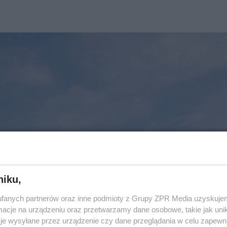
niku,
fanych partnerów oraz inne podmioty z Grupy ZPR Media uzyskujem
cje na urządzeniu oraz przetwarzamy dane osobowe, takie jak unika
je wysyłane przez urządzenie czy dane przeglądania w celu zapewn