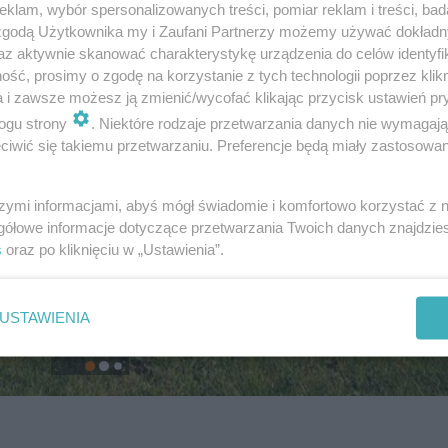
klam, wybór spersonalizowanych treści, pomiar reklam i treści, bad
 zgodą Użytkownika my i Zaufani Partnerzy możemy używać dokład
az aktywnie skanować charakterystykę urządzenia do celów identyfi
ść, prosimy o zgodę na korzystanie z tych technologii poprzez klikn
a i zawsze możesz ją zmienić/wycofać klikając przycisk ustawień pr
ogu strony
. Niektóre rodzaje przetwarzania danych nie wymagaj
iwić się takiemu przetwarzaniu. Preferencje będą miały zastosowanie
szymi informacjami, abyś mógł świadomie i komfortowo korzystać z
gółowe informacje dotyczące przetwarzania Twoich danych znajdzi
s
oraz po kliknięciu w „Ustawienia”.
USTAWIENIA