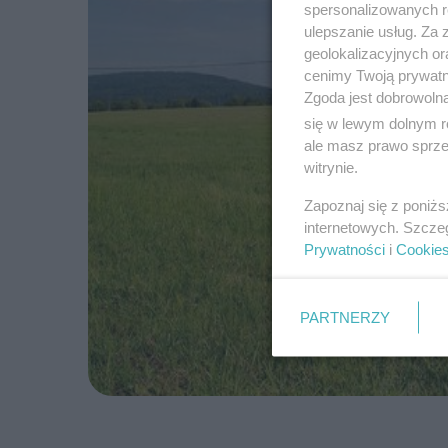
spersonalizowanych re
ulepszanie usług. Za
geolokalizacyjnych or
cenimy Twoją prywatno
Zgoda jest dobrowoln
się w lewym dolnym r
ale masz prawo sprzec
witrynie.
Zapoznaj się z poniż
internetowych. Szcze
Prywatności
i
Cookie
PARTNERZY