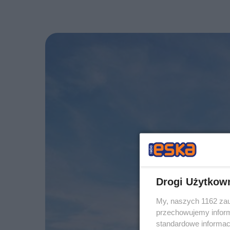
Drogi Użytkow
My, naszych 1162 zau
przechowujemy informa
standardowe informac