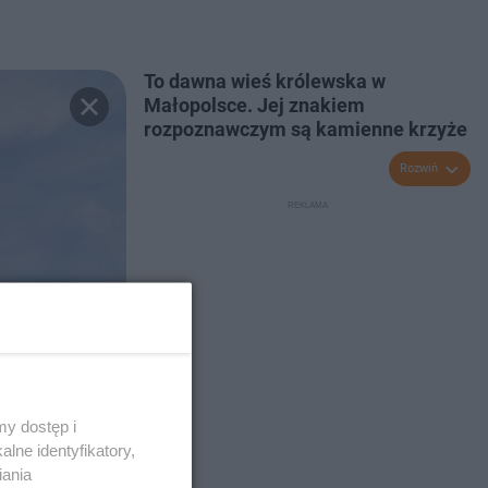
To dawna wieś królewska w
Małopolsce. Jej znakiem
rozpoznawczym są kamienne krzyże
Rozwiń
y dostęp i
lne identyfikatory,
iania