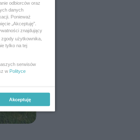
anie odbiorców oraz
nych danych
kacji. Ponieważ
ięcie „Akceptuję”.
ywatności znajdujący
ą zgody użytkownika,
 tylko na tej
 naszych serwisów
esz w
Polityce
Akceptuję