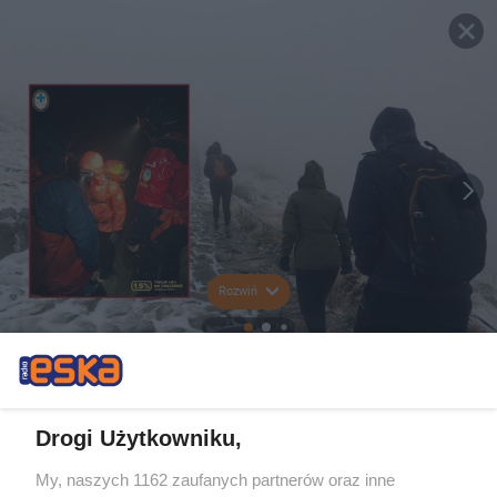
Rozwiń
Drogi Użytkowniku,
My, naszych 1162 zaufanych partnerów oraz inne