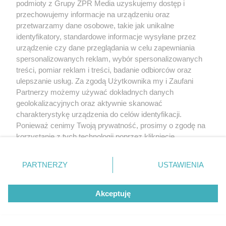
podmioty z Grupy ZPR Media uzyskujemy dostęp i
przechowujemy informacje na urządzeniu oraz
przetwarzamy dane osobowe, takie jak unikalne
identyfikatory, standardowe informacje wysyłane przez
urządzenie czy dane przeglądania w celu zapewniania
spersonalizowanych reklam, wybór spersonalizowanych
treści, pomiar reklam i treści, badanie odbiorców oraz
ulepszanie usług. Za zgodą Użytkownika my i Zaufani
Partnerzy możemy używać dokładnych danych
geolokalizacyjnych oraz aktywnie skanować
charakterystykę urządzenia do celów identyfikacji.
Ponieważ cenimy Twoją prywatność, prosimy o zgodę na
korzystanie z tych technologii poprzez kliknięcie
„Akceptuję”. Zgoda jest dobrowolna i zawsze możesz ją
zmienić/wycofać klikając przycisk ustawień prywatności
PARTNERZY
USTAWIENIA
znajdujący się w lewym dolnym rogu strony
. Niektóre
rodzaje przetwarzania danych nie wymagają zgody
Akceptuję
użytkownika, ale masz prawo sprzeciwić się takiemu
przetwarzaniu. Preferencje będą miały zastosowanie tylko
na tej witrynie.