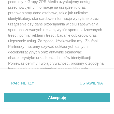
podmioty z Grupy ZPR Media uzyskujemy dostęp i
przechowujemy informacje na urządzeniu oraz
przetwarzamy dane osobowe, takie jak unikalne
identyfikatory, standardowe informacje wysyłane przez
urządzenie czy dane przeglądania w celu zapewniania
spersonalizowanych reklam, wybór spersonalizowanych
treści, pomiar reklam i treści, badanie odbiorców oraz
ulepszanie usług. Za zgodą Użytkownika my i Zaufani
Partnerzy możemy używać dokładnych danych
geolokalizacyjnych oraz aktywnie skanować
charakterystykę urządzenia do celów identyfikacji.
Ponieważ cenimy Twoją prywatność, prosimy o zgodę na
korzystanie z tych technologii poprzez kliknięcie
„Akceptuję”. Zgoda jest dobrowolna i zawsze możesz ją
zmienić/wycofać klikając przycisk ustawień prywatności
PARTNERZY
USTAWIENIA
znajdujący się w lewym dolnym rogu strony
. Niektóre
rodzaje przetwarzania danych nie wymagają zgody
Akceptuję
użytkownika, ale masz prawo sprzeciwić się takiemu
przetwarzaniu. Preferencje będą miały zastosowanie tylko
na tej witrynie.