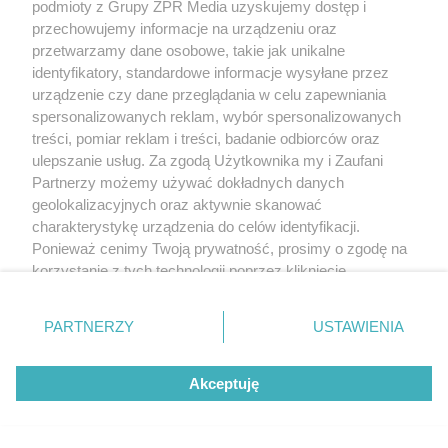
podmioty z Grupy ZPR Media uzyskujemy dostęp i
przechowujemy informacje na urządzeniu oraz
przetwarzamy dane osobowe, takie jak unikalne
identyfikatory, standardowe informacje wysyłane przez
urządzenie czy dane przeglądania w celu zapewniania
spersonalizowanych reklam, wybór spersonalizowanych
treści, pomiar reklam i treści, badanie odbiorców oraz
ulepszanie usług. Za zgodą Użytkownika my i Zaufani
Partnerzy możemy używać dokładnych danych
geolokalizacyjnych oraz aktywnie skanować
charakterystykę urządzenia do celów identyfikacji.
Ponieważ cenimy Twoją prywatność, prosimy o zgodę na
korzystanie z tych technologii poprzez kliknięcie
„Akceptuję”. Zgoda jest dobrowolna i zawsze możesz ją
zmienić/wycofać klikając przycisk ustawień prywatności
PARTNERZY
USTAWIENIA
znajdujący się w lewym dolnym rogu strony
. Niektóre
rodzaje przetwarzania danych nie wymagają zgody
Akceptuję
użytkownika, ale masz prawo sprzeciwić się takiemu
przetwarzaniu. Preferencje będą miały zastosowanie tylko
na tej witrynie.