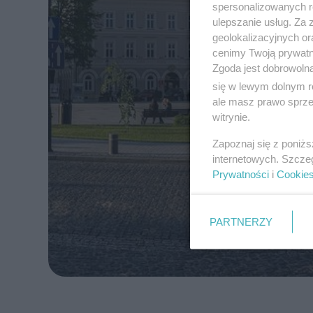
spersonalizowanych re
ulepszanie usług. Za
geolokalizacyjnych or
cenimy Twoją prywatno
Zgoda jest dobrowoln
się w lewym dolnym r
ale masz prawo sprzec
witrynie.
Zapoznaj się z poniż
internetowych. Szcze
Prywatności
i
Cookie
PARTNERZY