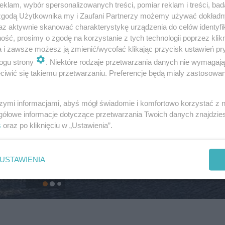
klam, wybór spersonalizowanych treści, pomiar reklam i treści, bad
 zgodą Użytkownika my i Zaufani Partnerzy możemy używać dokład
az aktywnie skanować charakterystykę urządzenia do celów identyfi
ść, prosimy o zgodę na korzystanie z tych technologii poprzez klikn
a i zawsze możesz ją zmienić/wycofać klikając przycisk ustawień pr
ogu strony
. Niektóre rodzaje przetwarzania danych nie wymagaj
iwić się takiemu przetwarzaniu. Preferencje będą miały zastosowanie
szymi informacjami, abyś mógł świadomie i komfortowo korzystać z
gółowe informacje dotyczące przetwarzania Twoich danych znajdzi
s
oraz po kliknięciu w „Ustawienia”.
USTAWIENIA