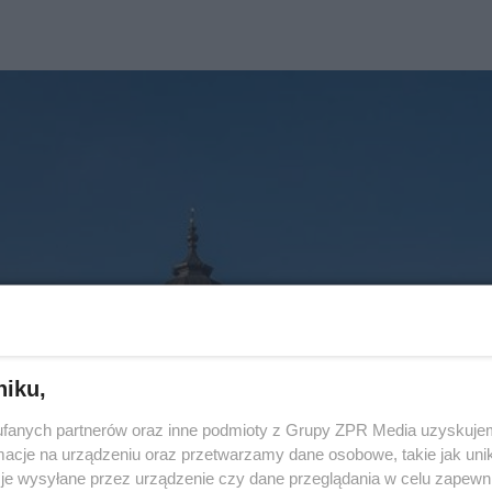
niku,
fanych partnerów oraz inne podmioty z Grupy ZPR Media uzyskujem
cje na urządzeniu oraz przetwarzamy dane osobowe, takie jak unika
je wysyłane przez urządzenie czy dane przeglądania w celu zapewn