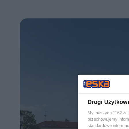
Drogi Użytkow
My, naszych 1162 zau
przechowujemy informa
standardowe informac