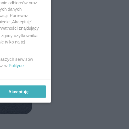
anie odbiorców oraz
nych danych
kacji. Ponieważ
ięcie „Akceptuję”.
ywatności znajdujący
ą zgody użytkownika,
 tylko na tej
 naszych serwisów
esz w
Polityce
Akceptuję