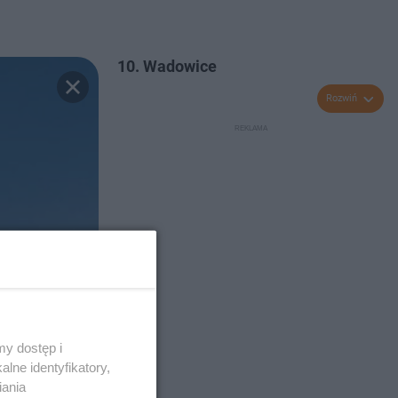
10. Wadowice
Rozwiń
y dostęp i
lne identyfikatory,
iania