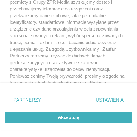
podmioty z Grupy ZPR Media uzyskujemy dostęp i
przechowujemy informacje na urządzeniu oraz
przetwarzamy dane osobowe, takie jak unikalne
identyfikatory, standardowe informacje wysyłane przez
urządzenie czy dane przeglądania w celu zapewniania
spersonalizowanych reklam, wybór spersonalizowanych
treści, pomiar reklam i treści, badanie odbiorców oraz
ulepszanie usług. Za zgodą Użytkownika my i Zaufani
Partnerzy możemy używać dokładnych danych
geolokalizacyjnych oraz aktywnie skanować
charakterystykę urządzenia do celów identyfikacji.
Ponieważ cenimy Twoją prywatność, prosimy o zgodę na
korzystanie z tych technologii poprzez kliknięcie
„Akceptuję”. Zgoda jest dobrowolna i zawsze możesz ją
zmienić/wycofać klikając przycisk ustawień prywatności
PARTNERZY
USTAWIENIA
znajdujący się w lewym dolnym rogu strony
. Niektóre
rodzaje przetwarzania danych nie wymagają zgody
Akceptuję
użytkownika, ale masz prawo sprzeciwić się takiemu
przetwarzaniu. Preferencje będą miały zastosowanie tylko
na tej witrynie.