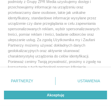
podmioty z Grupy ZPR Media uzyskujemy dostęp i
przechowujemy informacje na urządzeniu oraz
przetwarzamy dane osobowe, takie jak unikalne
identyfikatory, standardowe informacje wysyłane przez
urządzenie czy dane przeglądania w celu zapewniania
spersonalizowanych reklam, wybór spersonalizowanych
treści, pomiar reklam i treści, badanie odbiorców oraz
ulepszanie usług. Za zgodą Użytkownika my i Zaufani
Partnerzy możemy używać dokładnych danych
geolokalizacyjnych oraz aktywnie skanować
charakterystykę urządzenia do celów identyfikacji.
Ponieważ cenimy Twoją prywatność, prosimy o zgodę na
korzystanie z tych technologii poprzez kliknięcie
„Akceptuję”. Zgoda jest dobrowolna i zawsze możesz ją
zmienić/wycofać klikając przycisk ustawień prywatności
PARTNERZY
USTAWIENIA
znajdujący się w lewym dolnym rogu strony
. Niektóre
rodzaje przetwarzania danych nie wymagają zgody
Akceptuję
użytkownika, ale masz prawo sprzeciwić się takiemu
przetwarzaniu. Preferencje będą miały zastosowanie tylko
na tej witrynie.