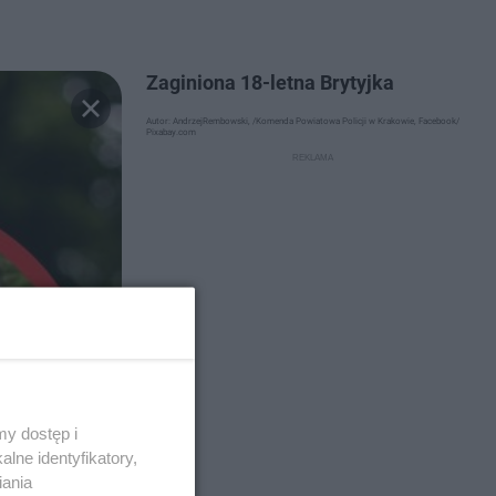
Zaginiona 18-letna Brytyjka
Autor: AndrzejRembowski, /Komenda Powiatowa Policji w Krakowie, Facebook/
Pixabay.com
y dostęp i
lne identyfikatory,
iania