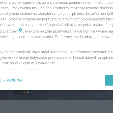
klam, wybór spersonalizowanych treści, pomiar reklam i treści, bad
 zgodą Użytkownika my i Zaufani Partnerzy możemy używać dokład
az aktywnie skanować charakterystykę urządzenia do celów identyfi
ść, prosimy o zgodę na korzystanie z tych technologii poprzez klikn
a i zawsze możesz ją zmienić/wycofać klikając przycisk ustawień pr
ogu strony
. Niektóre rodzaje przetwarzania danych nie wymagaj
iwić się takiemu przetwarzaniu. Preferencje będą miały zastosowanie
szymi informacjami, abyś mógł świadomie i komfortowo korzystać z
gółowe informacje dotyczące przetwarzania Twoich danych znajdzi
s
oraz po kliknięciu w „Ustawienia”.
USTAWIENIA