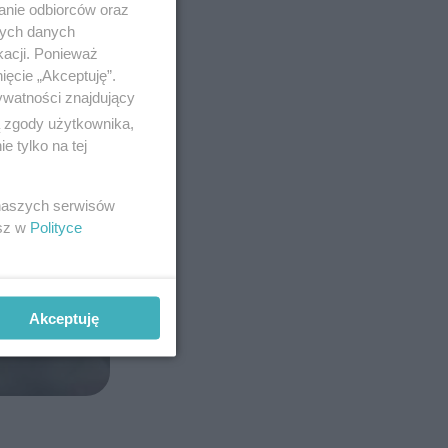
anie odbiorców oraz
nych danych
kacji. Ponieważ
ięcie „Akceptuję”.
ywatności znajdujący
ą zgody użytkownika,
 tylko na tej
 naszych serwisów
esz w
Polityce
Akceptuję