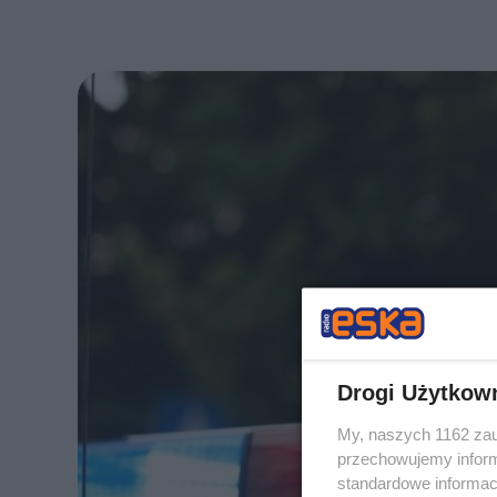
Drogi Użytkow
My, naszych 1162 zau
przechowujemy informa
standardowe informac