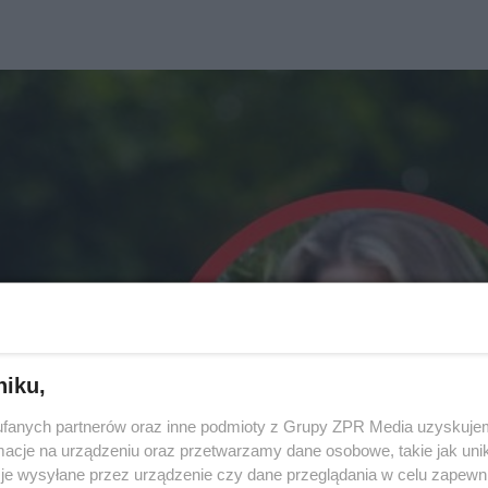
niku,
fanych partnerów oraz inne podmioty z Grupy ZPR Media uzyskujem
cje na urządzeniu oraz przetwarzamy dane osobowe, takie jak unika
je wysyłane przez urządzenie czy dane przeglądania w celu zapewn