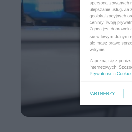
spersonalizowanych re
ulepszanie usług. Za
geolokalizacyjnych or
cenimy Twoją prywatno
Zgoda jest dobrowoln
się w lewym dolnym r
ale masz prawo sprzec
witrynie.
Zapoznaj się z poniż
internetowych. Szcze
Prywatności
i
Cookie
PARTNERZY