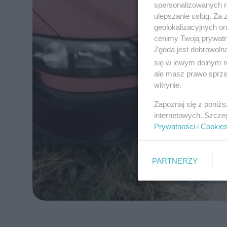
spersonalizowanych re
ulepszanie usług. Za
geolokalizacyjnych or
cenimy Twoją prywatno
Zgoda jest dobrowoln
się w lewym dolnym r
ale masz prawo sprzec
witrynie.
Zapoznaj się z poniż
internetowych. Szcze
Prywatności
i
Cookie
PARTNERZY