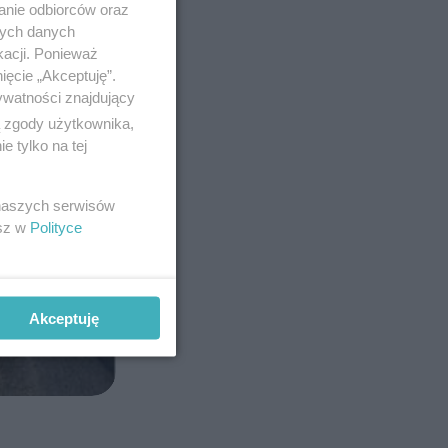
anie odbiorców oraz
nych danych
kacji. Ponieważ
ięcie „Akceptuję”.
ywatności znajdujący
ą zgody użytkownika,
 tylko na tej
 naszych serwisów
esz w
Polityce
Akceptuję