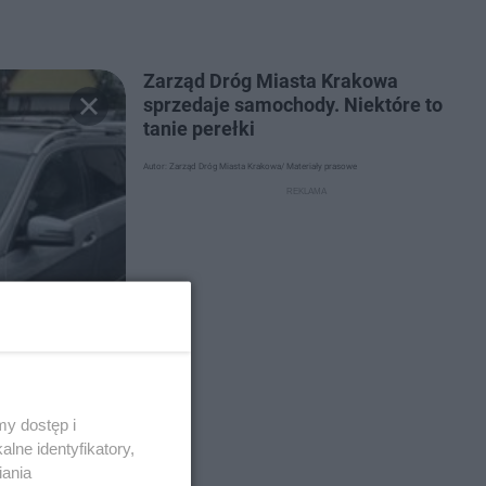
Zarząd Dróg Miasta Krakowa
sprzedaje samochody. Niektóre to
tanie perełki
Autor: Zarząd Dróg Miasta Krakowa/ Materiały prasowe
y dostęp i
lne identyfikatory,
iania