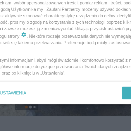
klam, wybór spersonalizowanych treści, pomiar reklam i treści, bad
 zgodą Użytkownika my i Zaufani Partnerzy możemy używać dokład
az aktywnie skanować charakterystykę urządzenia do celów identyfi
ść, prosimy o zgodę na korzystanie z tych technologii poprzez klikn
a i zawsze możesz ją zmienić/wycofać klikając przycisk ustawień pr
ogu strony
. Niektóre rodzaje przetwarzania danych nie wymagaj
iwić się takiemu przetwarzaniu. Preferencje będą miały zastosowanie
szymi informacjami, abyś mógł świadomie i komfortowo korzystać z
gółowe informacje dotyczące przetwarzania Twoich danych znajdzi
s
oraz po kliknięciu w „Ustawienia”.
USTAWIENIA