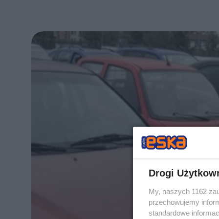
Drogi Użytkow
My, naszych 1162 zau
przechowujemy informa
standardowe informac