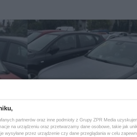
niku,
fanych partnerów oraz inne podmioty z Grupy ZPR Media uzyskujem
cje na urządzeniu oraz przetwarzamy dane osobowe, takie jak unika
je wysyłane przez urządzenie czy dane przeglądania w celu zapewn