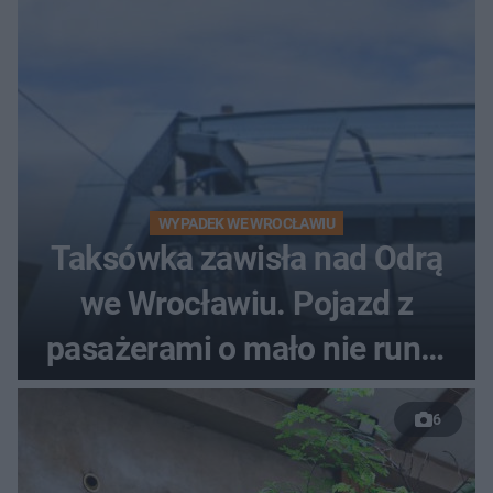
WYPADEK WE WROCŁAWIU
Taksówka zawisła nad Odrą
we Wrocławiu. Pojazd z
pasażerami o mało nie runął
do rzeki
6