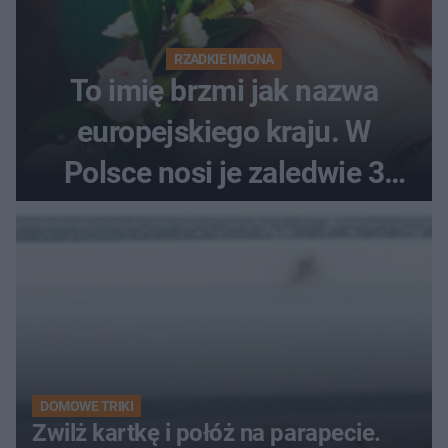
RZADKIE IMIONA
To imię brzmi jak nazwa
europejskiego kraju. W
Polsce nosi je zaledwie 3
kobiety
DOMOWE TRIKI
Zwilż kartkę i połóż na parapecie.