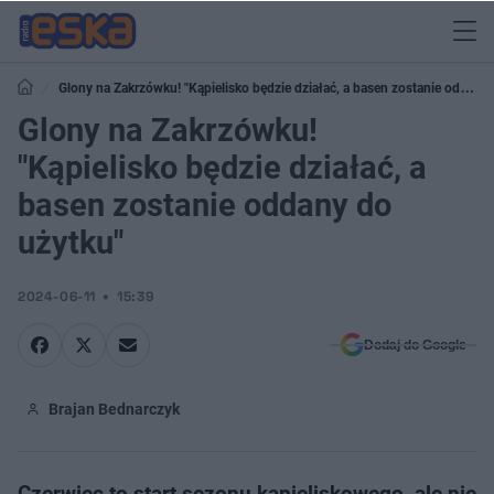
Glony na Zakrzówku! "Kąpielisko będzie działać, a basen zostanie oddany
do użytku"
Glony na Zakrzówku!
"Kąpielisko będzie działać, a
basen zostanie oddany do
użytku"
2024-06-11
15:39
Dodaj do Google
Brajan Bednarczyk
Czerwiec to start sezonu kąpieliskowego, ale nie