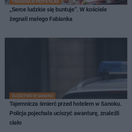
TRAGEDIA W PRZYSTAJNI
„Serce ludzkie się buntuje”. W kościele
żegnali małego Fabianka
ŚLEDZTWO W SANOKU
Tajemnicza śmierć przed hotelem w Sanoku.
Policja pojechała uciszyć awanturę, znaleźli
ciało