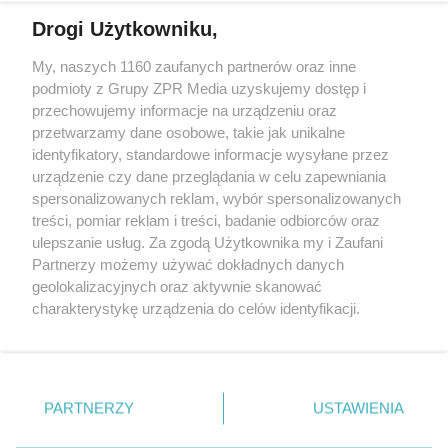
Drogi Użytkowniku,
My, naszych 1160 zaufanych partnerów oraz inne
Żaden utwór zamieszczony w serwisie nie może być powielany i
podmioty z Grupy ZPR Media uzyskujemy dostęp i
rozpowszechniany lub dalej rozpowszechniany w jakikolwiek sposób (w
tym także elektroniczny lub mechaniczny) na jakimkolwiek polu
przechowujemy informacje na urządzeniu oraz
eksploatacji w jakiejkolwiek formie, włącznie z umieszczaniem w
przetwarzamy dane osobowe, takie jak unikalne
Internecie bez pisemnej zgody właściciela praw. Jakiekolwiek użycie lub
identyfikatory, standardowe informacje wysyłane przez
wykorzystanie utworów w całości lub w części z naruszeniem prawa,
tzn. bez właściwej zgody, jest zabronione pod groźbą kary i może być
urządzenie czy dane przeglądania w celu zapewniania
ścigane prawnie.
spersonalizowanych reklam, wybór spersonalizowanych
treści, pomiar reklam i treści, badanie odbiorców oraz
ulepszanie usług. Za zgodą Użytkownika my i Zaufani
Partnerzy możemy używać dokładnych danych
geolokalizacyjnych oraz aktywnie skanować
charakterystykę urządzenia do celów identyfikacji.
Ponieważ cenimy Twoją prywatność, prosimy o zgodę na
O nas
korzystanie z tych technologii poprzez kliknięcie
Informacje prawne
„Akceptuję”. Zgoda jest dobrowolna i zawsze możesz ją
zmienić/wycofać klikając przycisk ustawień prywatności
PARTNERZY
USTAWIENIA
Nasze serwisy
znajdujący się w lewym dolnym rogu strony
. Niektóre
rodzaje przetwarzania danych nie wymagają zgody
© 2026 Grupa ZPR Media