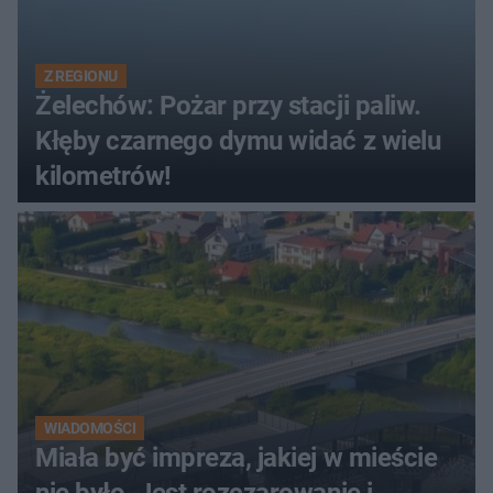
Z REGIONU
Żelechów: Pożar przy stacji paliw.
Kłęby czarnego dymu widać z wielu
kilometrów!
WIADOMOŚCI
Miała być impreza, jakiej w mieście
nie było. Jest rozczarowanie i