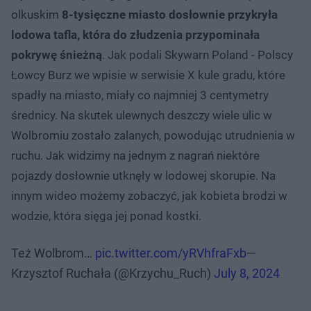
olkuskim
8-tysięczne miasto dosłownie przykryła
lodowa tafla, która do złudzenia przypominała
pokrywę śnieżną
. Jak podali Skywarn Poland - Polscy
Łowcy Burz we wpisie w serwisie X kule gradu, które
spadły na miasto, miały co najmniej 3 centymetry
średnicy. Na skutek ulewnych deszczy wiele ulic w
Wolbromiu zostało zalanych, powodując utrudnienia w
ruchu. Jak widzimy na jednym z nagrań niektóre
pojazdy dosłownie utknęły w lodowej skorupie. Na
innym wideo możemy zobaczyć, jak kobieta brodzi w
wodzie, która sięga jej ponad kostki.
Też Wolbrom…
pic.twitter.com/yRVhfraFxb
—
Krzysztof Ruchała (@Krzychu_Ruch)
July 8, 2024