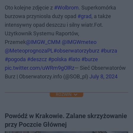
Oto kolejne zdjęcie z
#Wolbrom
. Superkomórka
burzowa przyniosła duży opad
#grad
, a także
intensywny opad deszczu i silny wiatr.Fot.
Użytkownik Systemu Raportów,
Przemek
@IMGW_CMM
@IMGWmeteo
@MeteoprognozaPL
#obserwatorzyburz
#burza
#pogoda
#deszcz
#polska
#lato
#burze
pic.twitter.com/uWRm9gOlRz
— Sieć Obserwatorów
Burz | Obserwatorzy.info (@SOB_pl)
July 8, 2024
ROZWIŃ
Powódź w Krakowie. Zalane skrzyżowanie
przy Poczcie Głównej