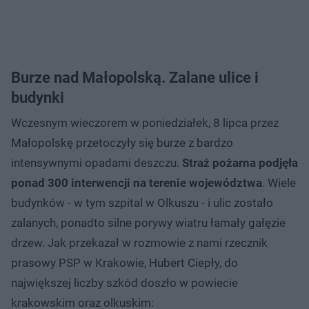
Burze nad Małopolską. Zalane ulice i
budynki
Wczesnym wieczorem w poniedziałek, 8 lipca przez
Małopolskę przetoczyły się burze z bardzo
intensywnymi opadami deszczu.
Straż pożarna podjęła
ponad 300 interwencji na terenie województwa
. Wiele
budynków - w tym szpital w Olkuszu - i ulic zostało
zalanych, ponadto silne porywy wiatru łamały gałęzie
drzew. Jak przekazał w rozmowie z nami rzecznik
prasowy PSP w Krakowie, Hubert Ciepły, do
największej liczby szkód doszło w powiecie
krakowskim oraz olkuskim: