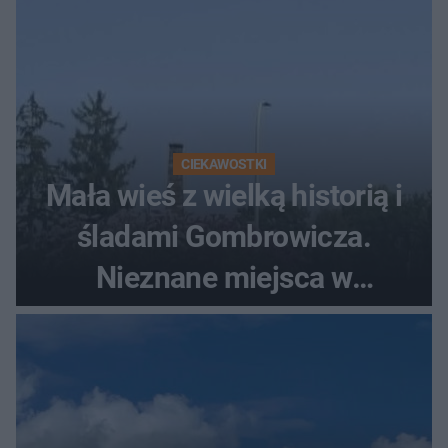
CIEKAWOSTKI
Mała wieś z wielką historią i
śladami Gombrowicza.
Nieznane miejsca w
Świętokrzyskiem