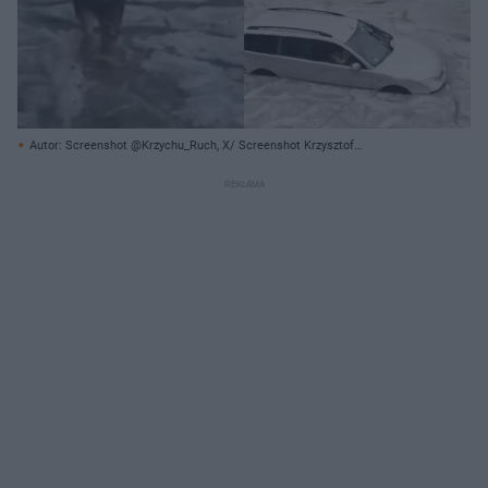
Autor: Screenshot @Krzychu_Ruch, X/ Screenshot Krzysztof
Szczepankiewicz, @SkywarnPoland, X/ Archiwum prywatne