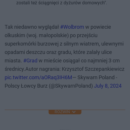
zostali też ściągnięci z dyżurów domowych".
Tak niedawno wyglądał
#Wolbrom
w powiecie
olkuskim (woj. małopolskie) po przejściu
superkomórki burzowej z silnym wiatrem, ulewnymi
opadami deszczu oraz gradu, które zalały ulice
miasta.
#Grad
w mieście osiągał co najmniej 3 cm
średnicy.Autor nagrania: Krzysztof Szczepankiewicz
pic.twitter.com/aORaq3IH6M
— Skywarn Poland -
Polscy Łowcy Burz (@SkywarnPoland)
July 8, 2024
ROZWIŃ