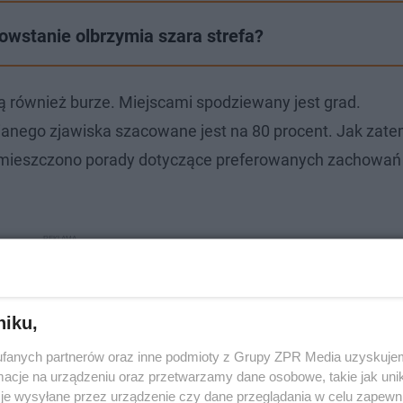
owstanie olbrzymia szara strefa?
ą również burze. Miejscami spodziewany jest grad.
nego zjawiska szacowane jest na 80 procent. Jak zat
zamieszczono porady dotyczące preferowanych zachowań
niku,
fanych partnerów oraz inne podmioty z Grupy ZPR Media uzyskujem
cje na urządzeniu oraz przetwarzamy dane osobowe, takie jak unika
je wysyłane przez urządzenie czy dane przeglądania w celu zapewn