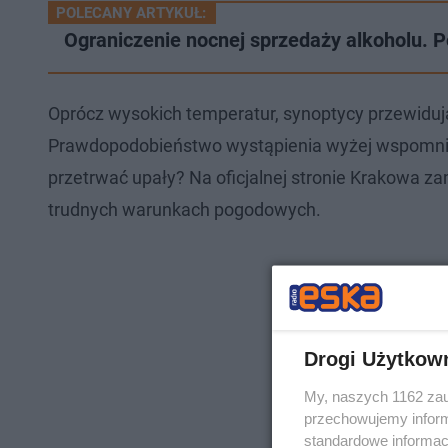
POLECANY ARTYKUŁ:
Ograniczenie nocnej sprzedaży alkoholu. P
Oprócz wysokich temperatur, synoptycy przewiduj
Prawdopodobieństwo wystąpienia wyżej wspomnia
przetrwać upały? Na oficjalnej stronie Krakowa 
trudnych warunkach pogodowych.
Drogi Użytkow
My, naszych 1162 zau
przechowujemy informa
standardowe informac