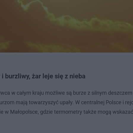
burzliwy, żar leje się z nieba
erwca w całym kraju możliwe są burze z silnym deszczem
rzom mają towarzyszyć upały. W centralnej Polsce i re
nie w Małopolsce, gdzie termometry także mogą wskazać