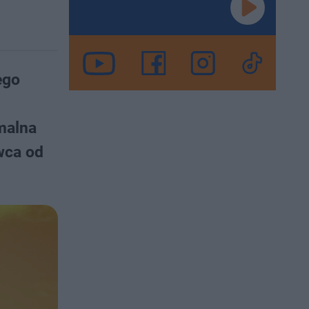
ego
.
malna
wca od