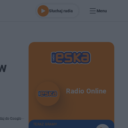
Słuchaj radia
Menu
 w
Radio Online
daj do Google
TERAZ GRAMY