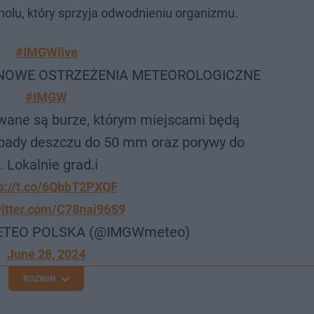
holu, który sprzyja odwodnieniu organizmu.
#IMGWlive
️‼️NOWE OSTRZEŻENIA METEOROLOGICZNE
#IMGW
owane są burze, którym miejscami będą
opady deszczu do 50 mm oraz porywy do
 Lokalnie grad.ℹ️
s://t.co/6QbbT2PXQF
witter.com/C78nai96S9
ETEO POLSKA (@IMGWmeteo)
June 28, 2024
ROZWIŃ