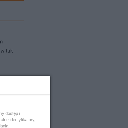
em
 w tak
y dostęp i
lne identyfikatory,
iania