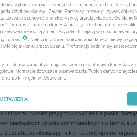
klam, wybór spersonalizowanych treści, pomiar reklam i treści, bad
 zgodą Użytkownika my i Zaufani Partnerzy możemy używać dokład
az aktywnie skanować charakterystykę urządzenia do celów identyfi
ść, prosimy o zgodę na korzystanie z tych technologii poprzez klikn
a i zawsze możesz ją zmienić/wycofać klikając przycisk ustawień pr
w? Jak przetrwać upały? Pamiętaj o tych zasa
ogu strony
. Niektóre rodzaje przetwarzania danych nie wymagaj
iwić się takiemu przetwarzaniu. Preferencje będą miały zastosowanie
ych osoby starsze i dzieci nie wychodziły z domu. Pow
szymi informacjami, abyś mógł świadomie i komfortowo korzystać z
wody dziennie. W ciągu dnia należy zamykać w domu okna i
gółowe informacje dotyczące przetwarzania Twoich danych znajdzi
szczeń (szczególnie po stronie nasłonecznionej). Okna
s
oraz po kliknięciu w „Ustawienia”.
żeli oczywiście warunki bezpieczeństwa na to pozwalają" 
USTAWIENIA
 dni warto również przygotowywać lekkie posiłki, bazuj
owi niezbędnych składników mineralnych i witamin, a un
tóre dodatkowo obciążają i tak zmęczony upałem organi