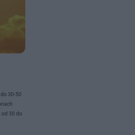
 do 30-50
jonach
 od 30 do